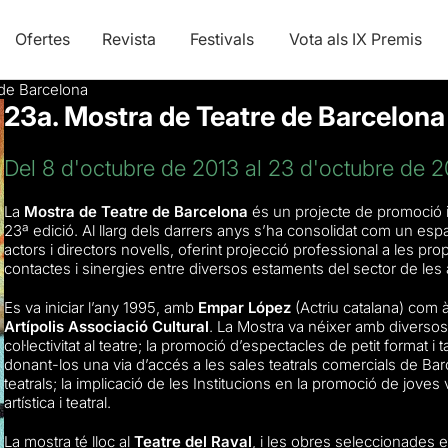
Ofertes
Revista
Festivals
Vota als IX Premis
 de Barcelona
23a. Mostra de Teatre de Barcelona
Del 8 d'octubre de 2013 al 23 d'octubre de 2
La
Mostra de Teatre de Barcelona
és un projecte de promoció i 
23ª edició. Al llarg dels darrers anys s’ha consolidat com un espa
actors i directors novells, oferint projecció professional a les pro
contactes i sinergies entre diversos estaments del sector de les
Es va iniciar l’any 1995, amb
Empar López
(Actriu catalana) com à
Artípolis Associació Cultural
. La Mostra va néixer amb diversos 
col·lectivitat al teatre; la promoció d’espectacles de petit format i 
donant-los una via d’accés a les sales teatrals comercials de Bar
teatrals; la implicació de les Institucions en la promoció de joves v
artística i teatral.
La mostra té lloc al
Teatre del Raval
, i les obres seleccionades 