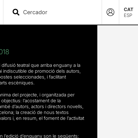
CAT
ESP
018
difusió teatral que arriba enguany a la
i indiscutible de promoció dels autors,
postes seleccionades, i facilitant
 arts escèniques.
nima del projecte, i organitzada per
objectius: l’acostament de la
també d’autors, actors i directors novells,
celona; la creació de nous textos
alors i, en resum, el foment de l’activitat
en l’edició d’enguany son le següents: