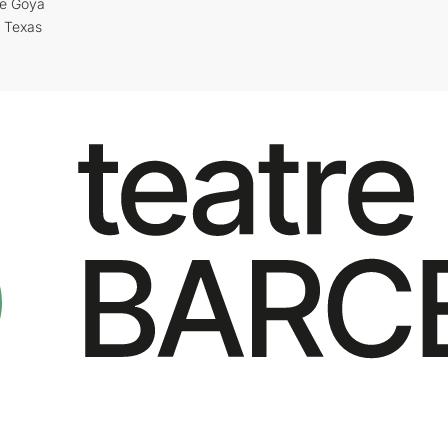
re Goya
i Texas