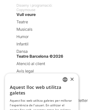
Disseny i programació:
Copymouse
Vull veure
Teatre
Musicals
Humor
Infantil
Dansa
Teatre Barcelona ©2026
Atenció al client
Avís legal
×
Política de privacitat
Política de cookies
Aquest lloc web utilitza
CATALAN
galetes
Condicions d’ús
SPANISH
Comunicacions comercials i Newsletter
Aquest lloc web utilitza galetes per millorar
l'experiència de l'usuari. En utilitzar el
Anuncia’t
nostre lloc web, accepteu totes les galetes