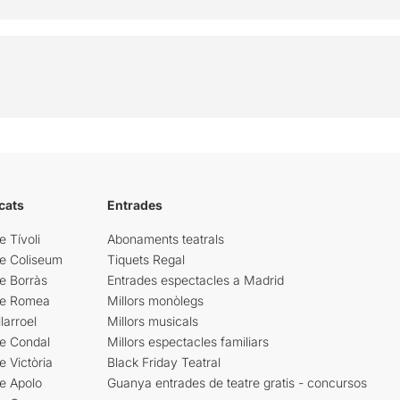
cats
Entrades
e Tívoli
Abonaments teatrals
re Coliseum
Tiquets Regal
e Borràs
Entrades espectacles a Madrid
re Romea
Millors monòlegs
larroel
Millors musicals
re Condal
Millors espectacles familiars
e Victòria
Black Friday Teatral
e Apolo
Guanya entrades de teatre gratis - concursos