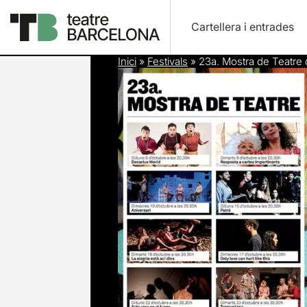
Cartellera i entrades
Inici
»
Festivals
»
23a. Mostra de Teatre