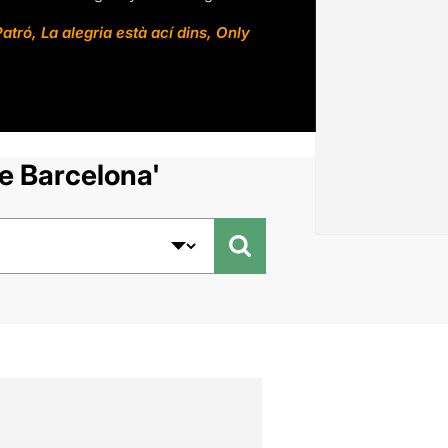
Patró
,
La alegria està ací dins
,
Only
e Barcelona'