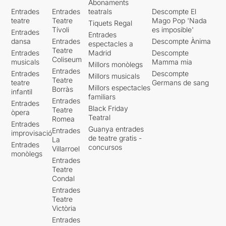
Abonaments
Entrades
Entrades
teatrals
Descompte El
teatre
Teatre
Mago Pop 'Nada
Tiquets Regal
Tívoli
es imposible'
Entrades
Entrades
dansa
Entrades
Descompte Ànima
espectacles a
Teatre
Entrades
Madrid
Descompte
Coliseum
musicals
Mamma mia
Millors monòlegs
Entrades
Entrades
Descompte
Millors musicals
Teatre
teatre
Germans de sang
Millors espectacles
Borràs
infantil
familiars
Entrades
Entrades
Black Friday
Teatre
òpera
Teatral
Romea
Entrades
Guanya entrades
Entrades
improvisació
de teatre gratis -
La
Entrades
concursos
Villarroel
monòlegs
Entrades
Teatre
Condal
Entrades
Teatre
Victòria
Entrades