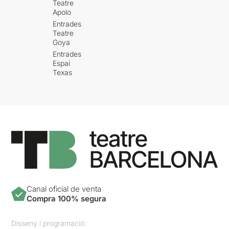
Teatre
Apolo
Entrades
Teatre
Goya
Entrades
Espai
Texas
Canal oficial de venta
Compra 100% segura
Disseny i programació: