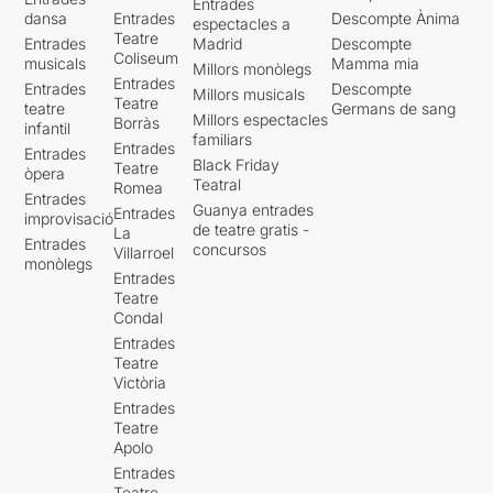
Entrades
dansa
Entrades
Descompte Ànima
espectacles a
Teatre
Entrades
Madrid
Descompte
Coliseum
musicals
Mamma mia
Millors monòlegs
Entrades
Entrades
Descompte
Millors musicals
Teatre
teatre
Germans de sang
Millors espectacles
Borràs
infantil
familiars
Entrades
Entrades
Black Friday
Teatre
òpera
Teatral
Romea
Entrades
Guanya entrades
Entrades
improvisació
de teatre gratis -
La
Entrades
concursos
Villarroel
monòlegs
Entrades
Teatre
Condal
Entrades
Teatre
Victòria
Entrades
Teatre
Apolo
Entrades
Teatre