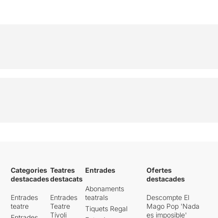
Categories
Teatres
Entrades
Ofertes
destacades
destacats
destacades
Abonaments
Entrades
Entrades
teatrals
Descompte El
teatre
Teatre
Mago Pop 'Nada
Tiquets Regal
Tívoli
es imposible'
Entrades