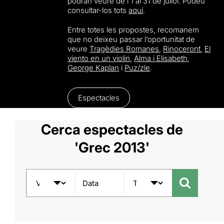
podran veure de l’1 al 31 de juliol. Podeu
consultar-los tots
aquí
.
Entre totes les propostes, recomanem
que no deixeu passar l’oportunitat de
veure
Tragèdies Romanes
,
Rinoceront
,
El
viento en un violin
,
Alma i Elisabeth
,
George Kaplan
i
Puz/zle
.
Espectacles
Cerca espectacles de
'Grec 2013'
Data