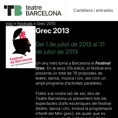
Cartellera i entrades
Inici
»
Festivals
»
Grec 2013
Grec 2013
Del 1 de juliol de 2013 al 31
de juliol de 2013
Un any més torna a Barcelona el
Festival
Grec
. En la seva 37a edició, el festival ens
presenta un total de 79 propostes de
teatre, dansa, música i circ, així com un
ampli programa d’activitats paral·leles.
Fidels a la nostra raó de ser, des de
Teatre Barcelona us presentem tots els
espectacles d’arts escèniques del festival
(teatre, dansa i circ, inclosa la programació
infantil del Mini-grec), els quals que es