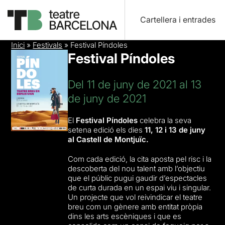
Cartellera i entrades
Inici
»
Festivals
»
Festival Píndoles
Festival Píndoles
Del 11 de juny de 2021 al 13
de juny de 2021
El
Festival Píndoles
celebra la seva
setena edició els dies
11, 12 i 13 de juny
al Castell de Montjuïc.
Com cada edició, la cita aposta pel risc i la
descoberta del nou talent amb l’objectiu
que el públic pugui gaudir d’espectacles
de curta durada en un espai viu i singular.
Un projecte que vol reivindicar el teatre
breu com un gènere amb entitat pròpia
dins les arts escèniques i que es