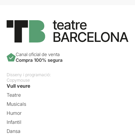
Canal oficial de venta
Compra 100% segura
Disseny i programació:
Copymouse
Vull veure
Teatre
Musicals
Humor
Infantil
Dansa