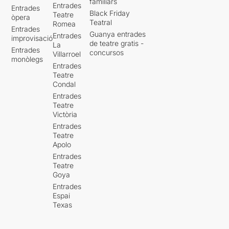
familiars
Entrades
Entrades
Black Friday
Teatre
òpera
Teatral
Romea
Entrades
Guanya entrades
Entrades
improvisació
de teatre gratis -
La
Entrades
concursos
Villarroel
monòlegs
Entrades
Teatre
Condal
Entrades
Teatre
Victòria
Entrades
Teatre
Apolo
Entrades
Teatre
Goya
Entrades
Espai
Texas