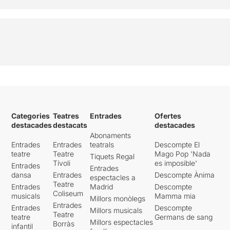
Categories
Teatres
Entrades
Ofertes
destacades
destacats
destacades
Abonaments
Entrades
Entrades
teatrals
Descompte El
teatre
Teatre
Mago Pop 'Nada
Tiquets Regal
Tívoli
es imposible'
Entrades
Entrades
dansa
Entrades
Descompte Ànima
espectacles a
Teatre
Entrades
Madrid
Descompte
Coliseum
musicals
Mamma mia
Millors monòlegs
Entrades
Entrades
Descompte
Millors musicals
Teatre
teatre
Germans de sang
Millors espectacles
Borràs
infantil