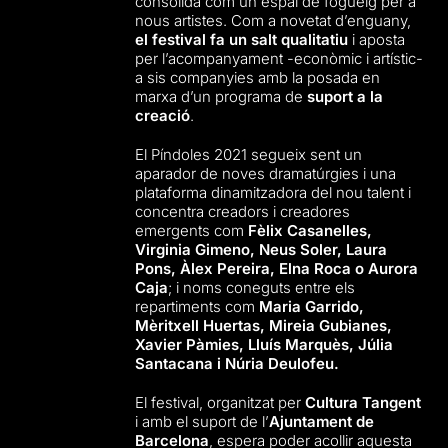
consolida com un espai de fogueig per a
nous artistes. Com a novetat d’enguany,
el festival fa un salt qualitatiu
i aposta
per l’acompanyament -econòmic i artístic-
a sis companyies amb la posada en
marxa d’un programa de
suport a la
creació
.
El Píndoles 2021 segueix sent un
aparador de noves dramatúrgies i una
plataforma dinamitzadora del nou talent i
concentra creadors i creadores
emergents com
Fèlix Casanelles,
Virginia Gimeno, Neus Soler, Laura
Pons, Àlex Pereira, Elna Roca o Aurora
Caja
; i noms coneguts entre els
repartiments com
Maria Garrido,
Mèritxell Huertas, Mireia Gubianes,
Xavier Pàmies, Lluís Marquès, Júlia
Santacana i Núria Deulofeu.
El festival, organitzat per
Cultura Tangent
i amb el suport de l’
Ajuntament de
Barcelona
, espera poder acollir aquesta