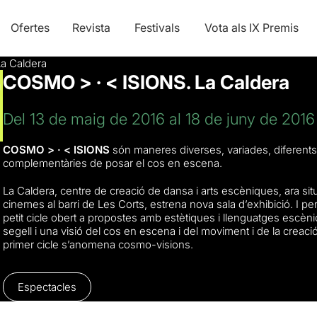
Ofertes
Revista
Festivals
Vota als IX Premis
a Caldera
COSMO > · < ISIONS. La Caldera
Del 13 de maig de 2016 al 18 de juny de 2016
COSMO > · < ISIONS
són maneres diverses, variades, diferents
complementàries de posar el cos en escena.
La Caldera, centre de creació de dansa i arts escèniques, ara situ
cinemes al barri de Les Corts, estrena nova sala d’exhibició. I p
petit cicle obert a propostes amb estètiques i llenguatges escèni
segell i una visió del cos en escena i del moviment i de la creaci
primer cicle s’anomena cosmo-visions.
Espectacles