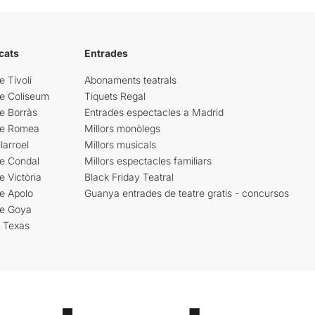
cats
Entrades
e Tívoli
Abonaments teatrals
re Coliseum
Tiquets Regal
e Borràs
Entrades espectacles a Madrid
re Romea
Millors monòlegs
larroel
Millors musicals
re Condal
Millors espectacles familiars
e Victòria
Black Friday Teatral
e Apolo
Guanya entrades de teatre gratis - concursos
re Goya
i Texas