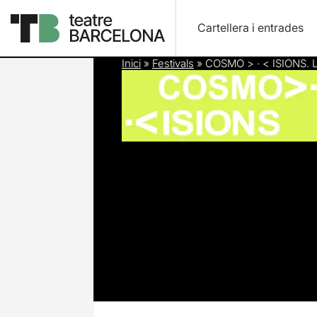
Cartellera i entrades
Inici
»
Festivals
»
COSMO > · < ISIONS. L