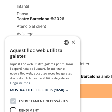
Infantil
Dansa
Teatre Barcelona ©2026
Atenció al client
Avís legal
×
Política de privacitat
Política de cookies
Aquest lloc web utilitza
CATALAN
galetes
Condicions d’ús
SPANISH
Comunicacions comercials i Newsletter
Aquest lloc web utilitza galetes per millorar
l'experiència de l'usuari. En utilitzar el
Anuncia’t
nostre lloc web, accepteu totes les galetes
Vull rebre la newsletter de Teatre Barcelona amb 
d’acord amb la nostra Política de galetes.
Llegir-ne més
MOSTRA TOTS ELS SOCIS
(1650) →
ESTRICTAMENT NECESSÀRIES
RENDIMENT