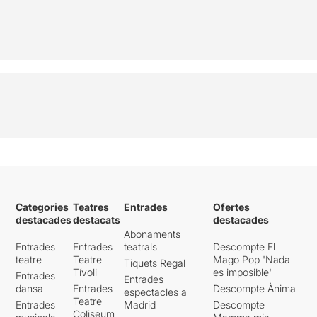
Categories
Teatres
Entrades
Ofertes
destacades
destacats
destacades
Abonaments
Entrades
Entrades
teatrals
Descompte El
teatre
Teatre
Mago Pop 'Nada
Tiquets Regal
Tívoli
es imposible'
Entrades
Entrades
dansa
Entrades
Descompte Ànima
espectacles a
Teatre
Entrades
Madrid
Descompte
Coliseum