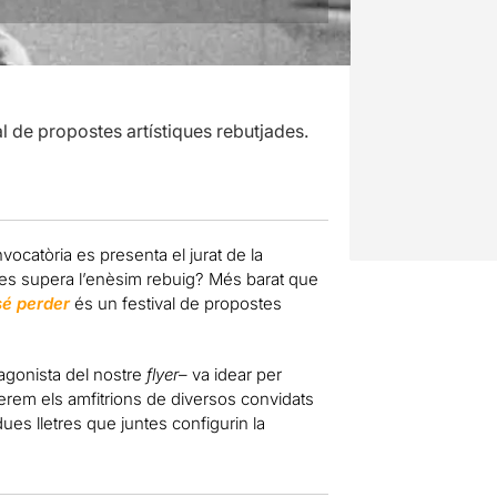
al de propostes artístiques rebutjades.
ocatòria es presenta el jurat de la
es supera l’enèsim rebuig? Més barat que
sé perder
és un festival de propostes
tagonista del nostre
flyer
– va idear per
erem els amfitrions de diversos convidats
es lletres que juntes configurin la