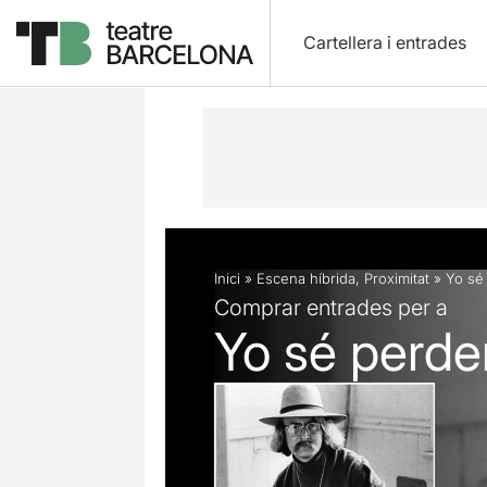
Cartellera i entrades
Descripció
Fitxa artística
Inici
»
Escena híbrida
,
Proximitat
»
Yo sé
Comprar entrades per a
Yo sé perde