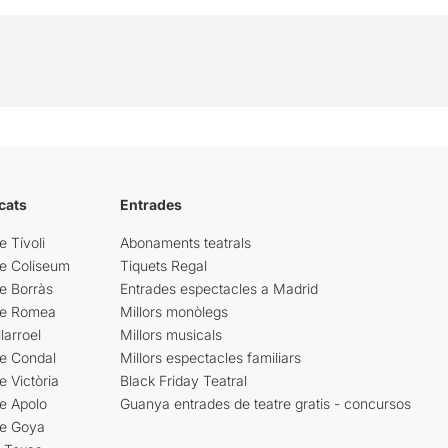
cats
Entrades
e Tívoli
Abonaments teatrals
re Coliseum
Tiquets Regal
e Borràs
Entrades espectacles a Madrid
re Romea
Millors monòlegs
larroel
Millors musicals
re Condal
Millors espectacles familiars
e Victòria
Black Friday Teatral
e Apolo
Guanya entrades de teatre gratis - concursos
re Goya