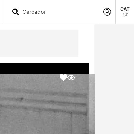
CAT
ESP