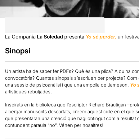
La Compañía
La Soledad
presenta
Yo sé perder,
un festiv
Sinopsi
Un artista ha de saber fer PDFs? Què és una plica? A quina conv
convocatòria? Quantes sinopsis s’escriuen per projecte? Com 
una sessió de psicoanàlisi i que una ampolla de Jameson,
Yo 
artístiques rebutjades.
Inspirats en la biblioteca que l’escriptor Richard Brautigan –pro
albergar manuscrits descartats, creem aquest cicle en el que s
que presentaran una creació que hagi obtingut com a resultat du
contundent paraula “no”. Vénen per nosaltres!