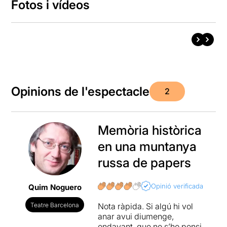
Fotos i vídeos
Opinions de l'espectacle
2
Memòria històrica
en una muntanya
russa de papers
Opinió verificada
Quim Noguero
Teatre Barcelona
Nota ràpida. Si algú hi vol
anar avui diumenge,
endavant, que no s’ho pensi