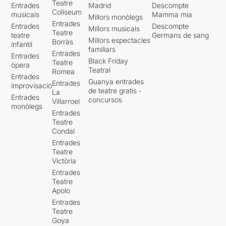
Teatre
Entrades
Madrid
Descompte
de l’àlbum conceptual
Wish
Coliseum
musicals
Mamma mia
you were here
. 1975 és una
Millors monòlegs
Entrades
Entrades
Descompte
data central per a les
Millors musicals
Teatre
teatre
Germans de sang
flipades que a partir
Millors espectacles
Borràs
infantil
d’aleshores viuria aquest
familiars
Entrades
Entrades
país i, per dir-ho amb l’eco
Black Friday
Teatre
òpera
del títol de Pink Floyd, era
Teatral
Romea
Entrades
just el moment en què la
Guanya entrades
Entrades
improvisació
gent desitjava ferventment
de teatre gratis -
La
Entrades
que moltes coses “ja fossin
concursos
Villarroel
monòlegs
aquí”!
Entrades
Teatre
Així, si l’obra original de
Condal
Marsillach es titulaba
Yo me
Entrades
bajo en la próxima, ¿y
Teatre
usted?,
ara el canvi al “tu” no
Victòria
sembla gratuït. Hi ha una
Entrades
actualització de to i un
Teatre
despullament escenogràfic i
Apolo
interpretatiu lloables. En
Entrades
l'escenificació de 1981, José
Teatre
Sacristán i Concha Velasco
Goya