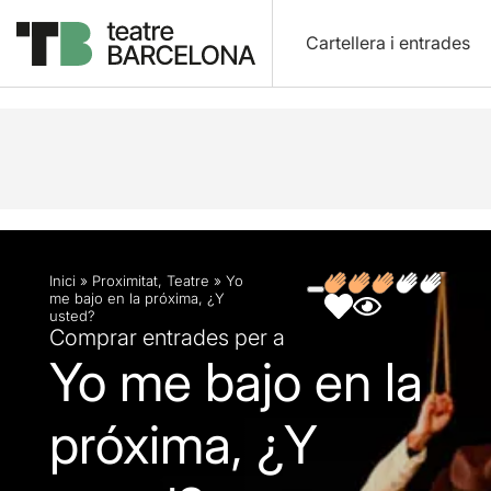
Cartellera i entrades
Descripció
Fitxa artística
Fotos i vídeos
Opin
Inici
»
Proximitat
,
Teatre
»
Yo
me bajo en la próxima, ¿Y
usted?
Comprar entrades per a
Yo me bajo en la
próxima, ¿Y