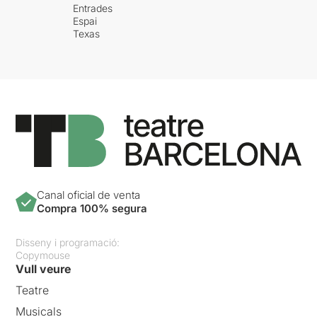
assumien molt més Bogart,
Entrades
per dir-ho amb l’analogia
Espai
d’abans. Ara, en canvi, com
Texas
allà feia Allen, els intèrprets
ja saben que no poden
assumir sense matisos
aquells vells materials i la
càrrega irònica i el
sarcasme en presenten una
lectura crítica que està molt
lluny del revisionisme
còmode que avui en dia
encara endolceix
nostàlgicament referents
Canal oficial de venta
similars a la sèrie televisiva
Compra 100% segura
Cuéntame
. La peça teatral
sembla interessant, doncs, a
Disseny i programació:
tres nivells: 1) per la
Copymouse
memòria històrica i no pas
Vull veure
sentimental que radiografia
una part del passat d’aquest
Teatre
país, sobretot quan cada dia
Musicals
comprovem al telenotícies