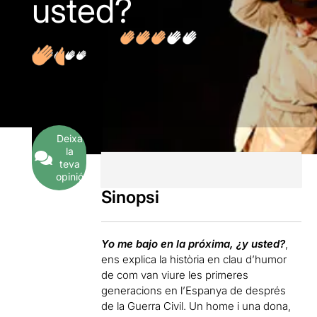
usted?
2
Opinions
Deixa
la
teva
opinió
Sinopsi
Yo me bajo en la próxima, ¿y usted?
,
ens explica la història en clau d’humor
de com van viure les primeres
generacions en l’Espanya de després
de la Guerra Civil. Un home i una dona,