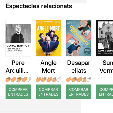
Espectacles relacionats
Pere
Angle
Desapar
Su
Arquillué
Mort
ellats
Verm
: Coral
romput
COMPRAR
COMPRAR
COMPRAR
COMP
ENTRADES
ENTRADES
ENTRADES
ENTRA