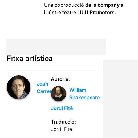
Una coproducció de la
companyia
il·lústre teatre i UiU Promotors.
Fitxa artística
Autoria:
Joan
William
Carreras
Shakespeare
Jordi Fité
Traducció:
Jordi Fité