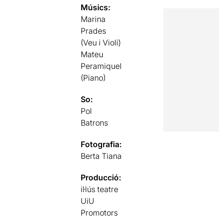
Músics:
Marina
Prades
(Veu i Violí)
Mateu
Peramiquel
(Piano)
So:
Pol
Batrons
Fotografia:
Berta Tiana
Producció:
il·lús teatre
UiU
Promotors