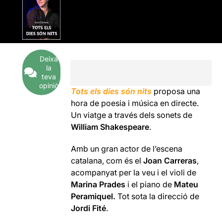
Deixa
la
teva
opinió
Tots els dies són nits
proposa una
hora de poesia i música en directe.
Un viatge a través dels sonets de
William Shakespeare
.
Amb un gran actor de l’escena
catalana, com és el
Joan Carreras
,
acompanyat per la veu i el violi de
Marina Prades
i el piano de
Mateu
Peramiquel.
Tot sota la direcció de
Jordi Fité
.