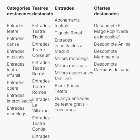
Categories
Teatres
Entrades
Ofertes
destacades
destacats
destacades
Abonaments
Entrades
Entrades
teatrals
Descompte El
teatre
Teatre
Mago Pop 'Nada
Tiquets Regal
Tívoli
es imposible'
Entrades
Entrades
dansa
Entrades
Descompte Ànima
espectacles a
Teatre
Entrades
Madrid
Descompte
Coliseum
musicals
Mamma mia
Millors monòlegs
Entrades
Entrades
Descompte
Millors musicals
Teatre
teatre
Germans de sang
Millors espectacles
Borràs
infantil
familiars
Entrades
Entrades
Black Friday
Teatre
òpera
Teatral
Romea
Entrades
Guanya entrades
Entrades
improvisació
de teatre gratis -
La
Entrades
concursos
Villarroel
monòlegs
Entrades
Teatre
Condal
Entrades