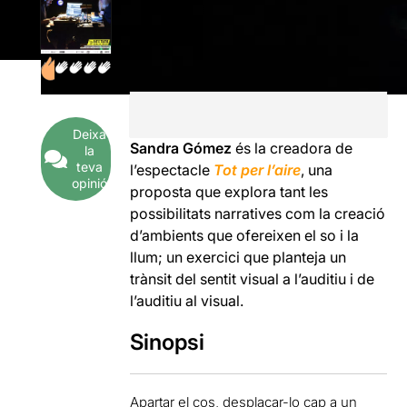
Deixa
Sandra Gómez
és la creadora de
la
teva
l’espectacle
Tot per l’aire
, una
opinió
proposta que explora tant les
possibilitats narratives com la creació
d’ambients que ofereixen el so i la
llum; un exercici que planteja un
trànsit del sentit visual a l’auditiu i de
l’auditiu al visual.
Sinopsi
Apartar el cos, desplaçar-lo cap a un