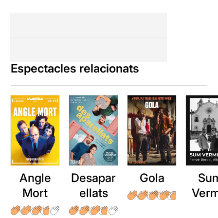
Espectacles relacionats
Angle
Desapar
Gola
Su
Mort
ellats
Verm