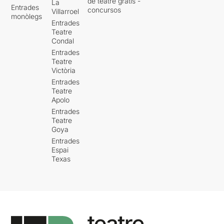
de teatre gratis -
La
Entrades
concursos
Villarroel
monòlegs
Entrades
Teatre
Condal
Entrades
Teatre
Victòria
Entrades
Teatre
Apolo
Entrades
Teatre
Goya
Entrades
Espai
Texas