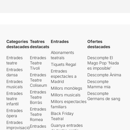
Categories
Teatres
Entrades
Ofertes
destacades
destacats
destacades
Abonaments
Entrades
Entrades
teatrals
Descompte El
teatre
Teatre
Mago Pop 'Nada
Tiquets Regal
Tívoli
es imposible'
Entrades
Entrades
dansa
Entrades
Descompte Ànima
espectacles a
Teatre
Entrades
Madrid
Descompte
Coliseum
musicals
Mamma mia
Millors monòlegs
Entrades
Entrades
Descompte
Millors musicals
Teatre
teatre
Germans de sang
Millors espectacles
Borràs
infantil
familiars
Entrades
Entrades
Black Friday
Teatre
òpera
Teatral
Romea
Entrades
Guanya entrades
Entrades
improvisació