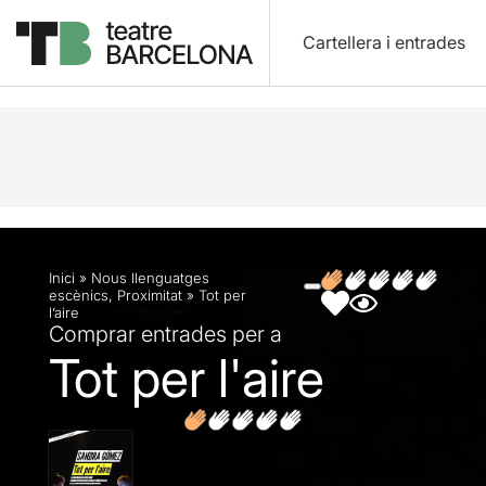
Cartellera i entrades
Descripció
Fitxa artística
Fotos i vídeos
Inici
»
Nous llenguatges
escènics
,
Proximitat
»
Tot per
l’aire
Comprar entrades per a
Tot per l'aire