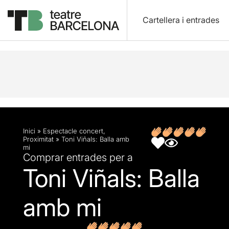
Cartellera i entrades
Descripció
Fitxa artística
Opinions
Inici
»
Espectacle concert
,
Proximitat
»
Toni Viñals: Balla amb
mi
Comprar entrades per a
Toni Viñals: Balla
amb mi