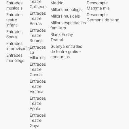
Teatre
Entrades
Madrid
Descompte
Coliseum
musicals
Mamma mia
Millors monòlegs
Entrades
Entrades
Descompte
Millors musicals
Teatre
teatre
Germans de sang
Millors espectacles
Borràs
infantil
familiars
Entrades
Entrades
Black Friday
Teatre
òpera
Teatral
Romea
Entrades
Guanya entrades
Entrades
improvisació
de teatre gratis -
La
Entrades
concursos
Villarroel
monòlegs
Entrades
Teatre
Condal
Entrades
Teatre
Victòria
Entrades
Teatre
Apolo
Entrades
Teatre
Goya