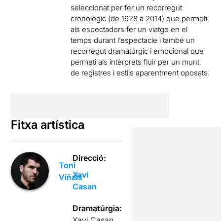
seleccionat per fer u
n recorregut
cronològic (de 1928 a 2014) que permeti
als espectadors fer un viatge en el
temps durant l’espectacle i també u
n
recorregut dramatúrgic i emocional que
permeti als intèrprets fluir per un munt
de registres i estils aparentment oposats.
Fitxa artística
Direcció:
Toni
Xavi
Viñals
Casan
Dramatúrgia:
Xavi Casan