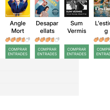
Angle
Desapar
Sum
L'esti
Mort
ellats
Vermis
g
COMPRAR
COMPRAR
COMPRAR
COMP
ENTRADES
ENTRADES
ENTRADES
ENTRA