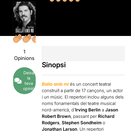
1
Opinions
Sinopsi
Deixa
la
teva
Balla amb mi
és un concert teatral
opinió
construït a partir de 17 cançons, un actor
i un músic. El repertori inclou alguns dels
noms fonamentals del teatre musical
nord-americà, d’
Irving Berlin
a
Jason
Robert Brown
, passant per
Richard
Rodgers
,
Stephen Sondheim
o
Jonathan Larson
. Un
repertori