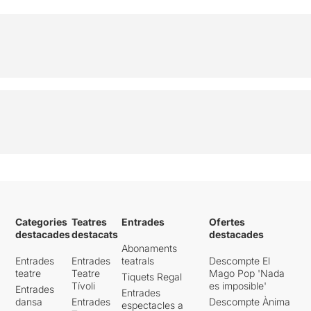
Categories
Teatres
Entrades
Ofertes
destacades
destacats
destacades
Abonaments
Entrades
Entrades
teatrals
Descompte El
teatre
Teatre
Mago Pop 'Nada
Tiquets Regal
Tívoli
es imposible'
Entrades
Entrades
dansa
Entrades
Descompte Ànima
espectacles a