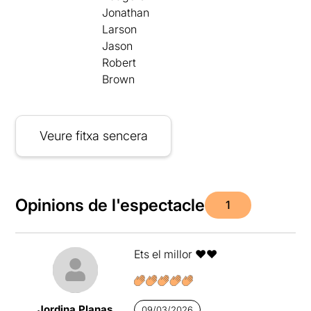
Jonathan
Larson
Jason
Robert
Brown
Veure fitxa sencera
Opinions de l'espectacle
1
Ets el millor ❤️❤️
Jordina Planas
09/03/2026