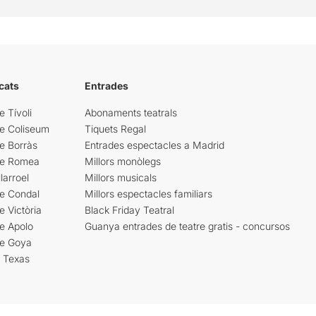
cats
Entrades
e Tívoli
Abonaments teatrals
re Coliseum
Tiquets Regal
e Borràs
Entrades espectacles a Madrid
re Romea
Millors monòlegs
larroel
Millors musicals
re Condal
Millors espectacles familiars
e Victòria
Black Friday Teatral
e Apolo
Guanya entrades de teatre gratis - concursos
re Goya
i Texas