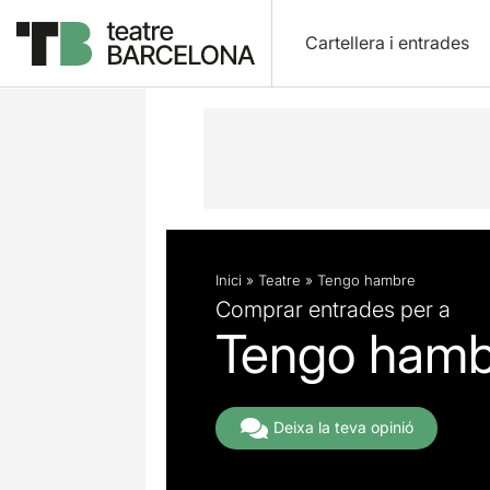
Cartellera i entrades
Descripció
Fitxa artística
Inici
»
Teatre
»
Tengo hambre
Comprar entrades per a
Tengo hamb
Deixa la teva opinió