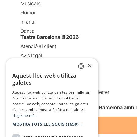
Musicals
Humor
Infantil
Dansa
Teatre Barcelona ©2026
Atenció al client
Avís legal
×
Política de privacitat
Política de cookies
Aquest lloc web utilitza
CATALAN
galetes
Condicions d’ús
SPANISH
Comunicacions comercials i Newsletter
Aquest lloc web utilitza galetes per millorar
l'experiència de l'usuari. En utilitzar el
Anuncia’t
nostre lloc web, accepteu totes les galetes
Vull rebre la newsletter de Teatre Barcelona amb 
d’acord amb la nostra Política de galetes.
Llegir-ne més
MOSTRA TOTS ELS SOCIS
(1650) →