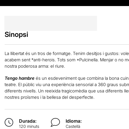
Sinopsi
La llibertat és un tros de formatge. Tenim desitjos i gustos: vol
acabem sent *anti-herois. Tots som *Pulcinella. Menjar o no me
nostra poderosa arma: el riure.
Tengo hambre
és un esdeveniment que combina la bona cuina
teatre. El públic viu una experiència sensorial a 360 graus subm
diferents nivells. Un reeixida tragicomèdia que usa diferents 
nostres proïsmes i la bellesa del desperfecte.
Durada:
Idioma:
120 minuts
Castellà