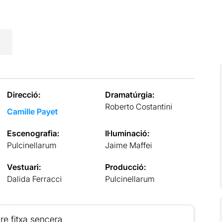
Direcció:
Dramatúrgia:
Roberto Costantini
Camille Payet
Escenografia:
Il·luminació:
Pulcinellarum
Jaime Maffei
Vestuari:
Producció:
Dalida Ferracci
Pulcinellarum
re fitxa sencera