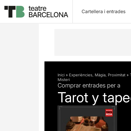
Cartellera i entrades
Descripció
Fitxa artística
Inici
»
Experiències
,
Màgia
,
Proximitat
»
Misteri
Comprar entrades per a
Tarot y tap