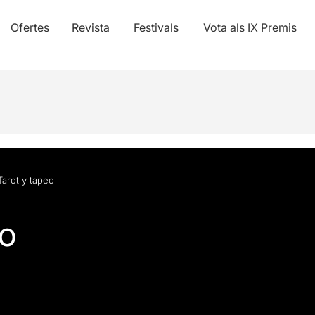
Ofertes
Revista
Festivals
Vota als IX Premis
Tarot y tapeo
eo