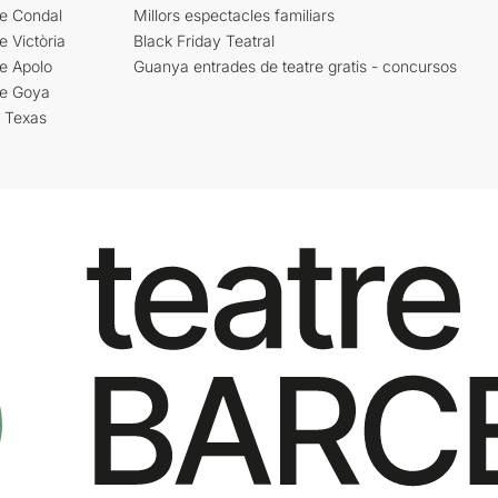
re Condal
Millors espectacles familiars
e Victòria
Black Friday Teatral
e Apolo
Guanya entrades de teatre gratis - concursos
re Goya
i Texas