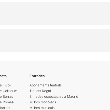
cats
Entrades
e Tívoli
Abonaments teatrals
re Coliseum
Tiquets Regal
e Borràs
Entrades espectacles a Madrid
re Romea
Millors monòlegs
larroel
Millors musicals