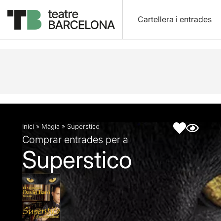
Cartellera i entrades
Descripció
Fitxa artística
Inici
»
Màgia
»
Superstico
Comprar entrades per a
Superstico