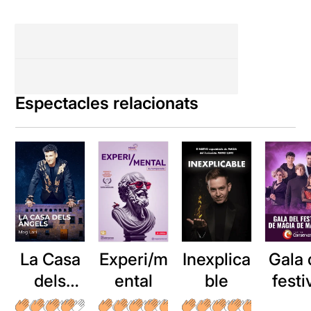
Espectacles relacionats
La Casa
Inexplica
Experi/m
Gala 
dels
ble
ental
festi
Àngels
de