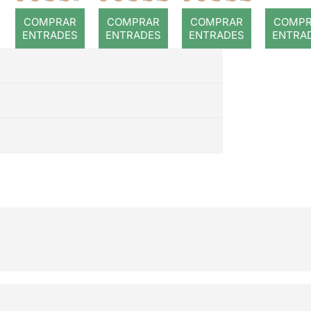
màg
COMPRAR
COMPRAR
COMPRAR
COMP
de
ENTRADES
ENTRADES
ENTRADES
ENTRA
Manr