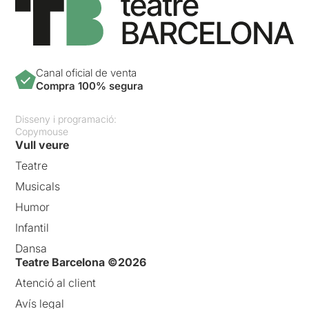
Canal oficial de venta
Compra 100% segura
Disseny i programació:
Copymouse
Vull veure
Teatre
Musicals
Humor
Infantil
Dansa
Teatre Barcelona ©2026
Atenció al client
Avís legal