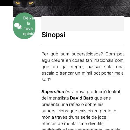
Deixa
la
teva
Sinopsi
opinió
Per què som supersticiosos? Com pot
algú creure en coses tan irracionals com
que un gat negre, passar sota una
escala o trencar un mirall pot portar mala
sort?
Superstico
és la nova producció teatral
del mentalista
David Baró
que ens
presenta una reflexió sobre les
supersticions que existeixen per tot el
món a través d’una sèrie de jocs i
efectes de mentalisme divertits,
participatius i molt sorprenents, amb els