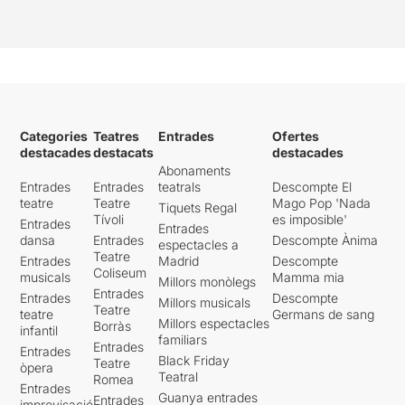
Categories
Teatres
Entrades
Ofertes
destacades
destacats
destacades
Abonaments
Entrades
Entrades
teatrals
Descompte El
teatre
Teatre
Mago Pop 'Nada
Tiquets Regal
Tívoli
es imposible'
Entrades
Entrades
dansa
Entrades
Descompte Ànima
espectacles a
Teatre
Entrades
Madrid
Descompte
Coliseum
musicals
Mamma mia
Millors monòlegs
Entrades
Entrades
Descompte
Millors musicals
Teatre
teatre
Germans de sang
Millors espectacles
Borràs
infantil
familiars
Entrades
Entrades
Black Friday
Teatre
òpera
Teatral
Romea
Entrades
Guanya entrades
Entrades
improvisació