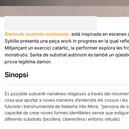
Santa de sustrato autónomo,
està inspirada en escenes d
Sybille presenta una peça work in progress en la qual refl
Mitjançant un exercici catàrtic, la performer explora les front
monstruós. Santa de substrat autònom és també un qüestio
prova legítima damor.
Sinopsi
És possible subvertir narratives religioses a través del movimen
cosa que aportar a noves maneres d’entendre els cossos i les id
futurista i transhumanista de Natasha Vita-More, “persona de su
capacitat de crear noves formes identitàries sense que estigui
diferents substrats (biosfera, ciberesfera i entorns virtuals).