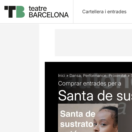
Cartellera i entrades
Descripció
Fitxa artística
Fotos i 
Inici
»
Dansa
,
Performance
,
Proximitat
»
Comprar entrades per a
Santa de su