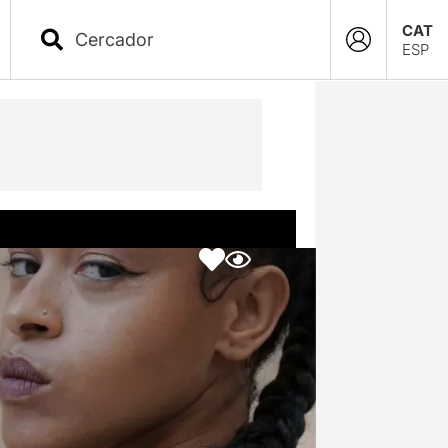
CAT
ESP