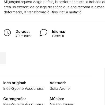
Mitjançant aquest viatge poètic, la performer surt a la trobada de 
crea un exercici de collage diaspòric que ens recorda la dimensi
deformació, la transformació i fins i tot la mutació.
Durada:
Idioma:
40 minuts
Castellà
Idea original:
Vestuari:
Inés-Sybille Vooduness
Sofía Archer
Coreografia:
Música:
Inés-Sybille Vooduness
Nelson Teunis