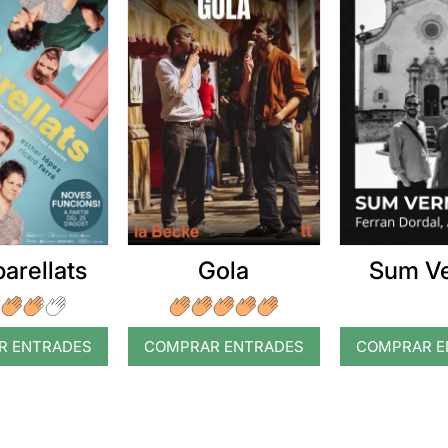
arellats
Gola
Sum V
R ENTRADES
COMPRAR ENTRADES
COMPRAR E