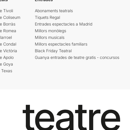
e Tívoli
Abonaments teatrals
re Coliseum
Tiquets Regal
e Borràs
Entrades espectacles a Madrid
re Romea
Millors monòlegs
larroel
Millors musicals
re Condal
Millors espectacles familiars
e Victòria
Black Friday Teatral
e Apolo
Guanya entrades de teatre gratis - concursos
re Goya
i Texas