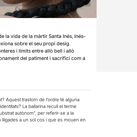
e la vida de la màrtir Santa Inés, Inés-
exiona sobre el seu propi desig.
eres i límits entre allò bell i allò
nament del patiment i sacrifici com a
t? Aquest trastorn de l’ordre té alguna
entitats? La ballarina recull el terme
bstrat autònom”, per referir-se a la
n lligades a un sol cos i que es mouen en