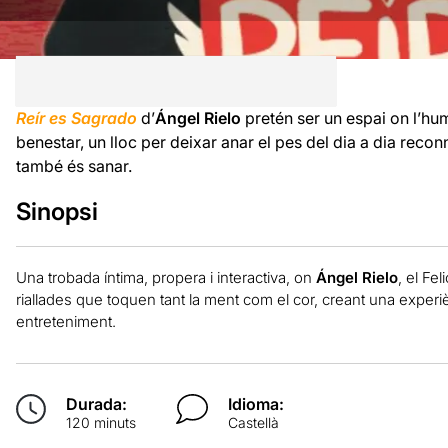
Reír es Sagrado
d’
Ángel Rielo
pretén ser un espai on l’hu
benestar, un lloc per deixar anar el pes del dia a dia recon
també és sanar.
Sinopsi
Una trobada íntima, propera i interactiva, on
Ángel Rielo
, el Fel
riallades que toquen tant la ment com el cor, creant una exper
entreteniment.
Durada:
Idioma:
120 minuts
Castellà