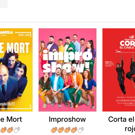
e Mort
Improshow
Corta el
roj