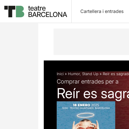
Cartellera i entrades
Descripció
Fitxa artística
Inici
»
Humor
,
Stand Up
»
Reír es sagrad
Comprar entrades per a
Reír es sag