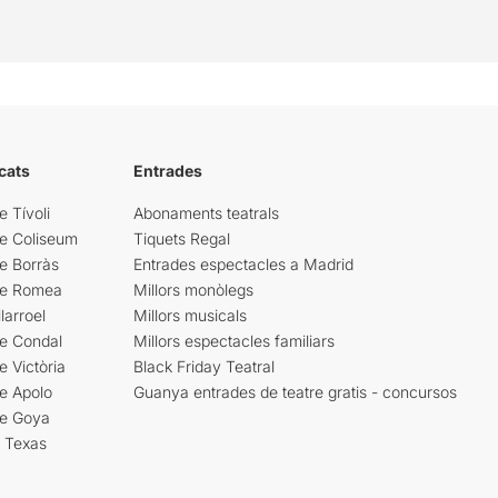
cats
Entrades
e Tívoli
Abonaments teatrals
re Coliseum
Tiquets Regal
e Borràs
Entrades espectacles a Madrid
re Romea
Millors monòlegs
larroel
Millors musicals
re Condal
Millors espectacles familiars
e Victòria
Black Friday Teatral
e Apolo
Guanya entrades de teatre gratis - concursos
re Goya
i Texas