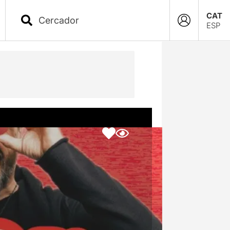
CAT
ESP