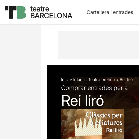
Cartellera i entrades
Descripció
Fitxa artística
Fotos i 
Inici
»
Infantil
,
Teatre on-line
»
Rei liró
Comprar entrades per a
Rei liró