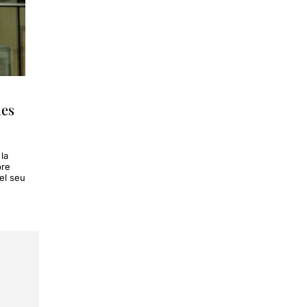
des
la
bre
el seu