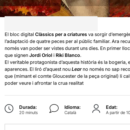
El bloc digital
Clàssics per a criatures
va sorgir d’emergè
l’adaptació de quatre peces per al públic familiar. Ara r
només van poder ser vistes durant uns dies. En primer llo
que signen
Jordi Oriol
i
Riki Blanco
.
El veritable protagonista d’aquesta història és la bogeria,
aparences. El liró d’aquest nou
Lear
no només no sap reconè
que (mimant el comte Gloucester de la peça original) li cal p
poder veure i afrontar la crua realitat
Durada:
Idioma:
Edat:
20 minuts
Català
A partir de 1