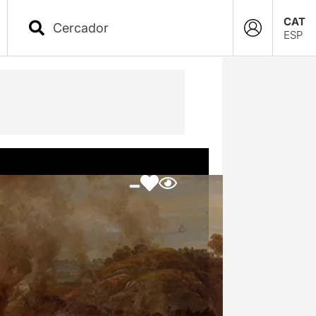
CAT
ESP