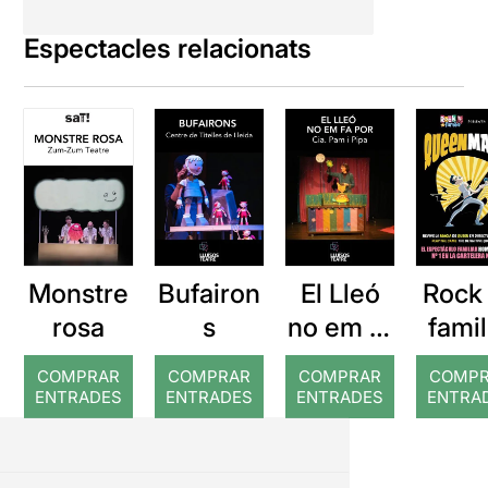
Espectacles relacionats
Monstre
Bufairon
El Lleó
Rock
rosa
s
no em fa
famil
por
Que
COMPRAR
COMPRAR
COMPRAR
COMP
aní
ENTRADES
ENTRADES
ENTRADES
ENTRA