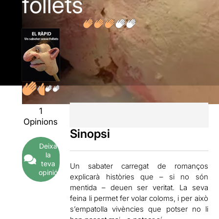
follets
1
Opinions
Sinopsi
Deixa
la
teva
Un sabater carregat de romanços
opinió
explicarà històries que – si no són
mentida – deuen ser veritat. La seva
feina li permet fer volar coloms, i per això
s’empatolla vivències que potser no li