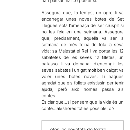
han passat mai…o potser sí.
Assegura que, fa temps, un ogre li va
encarregar unes noves botes de Set
Llegües sota l’amenaça de ser cruspit si
no les feia en una setmana. Assegura
que, precisament, aquella va ser la
setmana de més feina de tota la seva
vida: sa Majestat el Rei li va portar les 12
sabatetes de les seves 12 filletes, un
pallasso li va demanar d’encongir les
seves sabates i un gat molt ben calçat va
voler unes botes noves. Li hagués
agradat que els follets existissin per tenir
ajuda, però això només passa als
contes.
És clar que…si pensem que la vida és un
conte…aleshores tot és possible, oi?
Totes les novetats de teatre