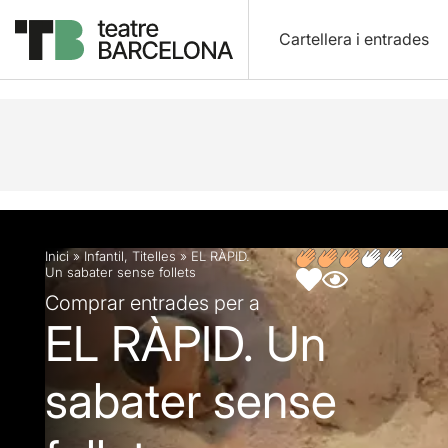
Cartellera i entrades
Descripció
Fitxa artística
Opinions
Inici
»
Infantil
,
Titelles
»
EL RÀPID.
Un sabater sense follets
Comprar entrades per a
EL RÀPID. Un
sabater sense