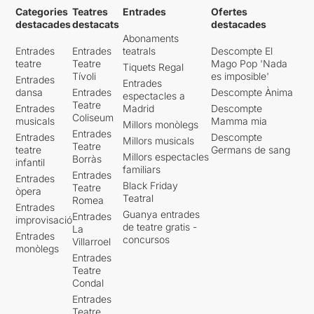
Categories
Teatres
Entrades
Ofertes
destacades
destacats
destacades
Abonaments
Entrades
Entrades
teatrals
Descompte El
teatre
Teatre
Mago Pop 'Nada
Tiquets Regal
Tívoli
es imposible'
Entrades
Entrades
dansa
Entrades
Descompte Ànima
espectacles a
Teatre
Entrades
Madrid
Descompte
Coliseum
musicals
Mamma mia
Millors monòlegs
Entrades
Entrades
Descompte
Millors musicals
Teatre
teatre
Germans de sang
Millors espectacles
Borràs
infantil
familiars
Entrades
Entrades
Black Friday
Teatre
òpera
Teatral
Romea
Entrades
Guanya entrades
Entrades
improvisació
de teatre gratis -
La
Entrades
concursos
Villarroel
monòlegs
Entrades
Teatre
Condal
Entrades
Teatre