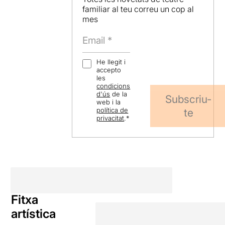
familiar al teu correu un cop al
mes
He llegit i
accepto
les
condicions
d'ús
de la
Subscriu-
web i la
política de
te
privacitat
.
*
Fitxa
artística