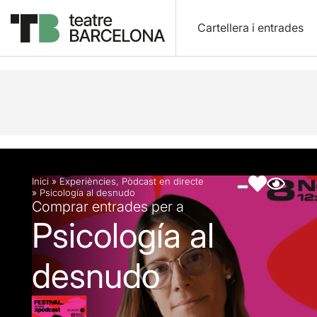
Cartellera i entrades
Descripció
Fitxa artística
Fotos i vídeos
Inici
»
Experiències
,
Pòdcast en directe
»
Psicología al desnudo
Comprar entrades per a
Psicología al
desnudo