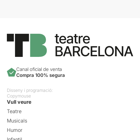
Canal oficial de venta
Compra 100% segura
Disseny i programació:
Copymouse
Vull veure
Teatre
Musicals
Humor
Infantil