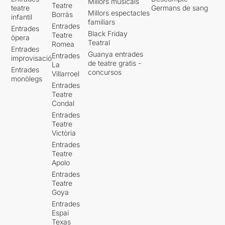
Millors musicals
Teatre
teatre
Germans de sang
Millors espectacles
Borràs
infantil
familiars
Entrades
Entrades
Black Friday
Teatre
òpera
Teatral
Romea
Entrades
Guanya entrades
Entrades
improvisació
de teatre gratis -
La
Entrades
concursos
Villarroel
monòlegs
Entrades
Teatre
Condal
Entrades
Teatre
Victòria
Entrades
Teatre
Apolo
Entrades
Teatre
Goya
Entrades
Espai
Texas