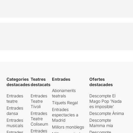
Categories
Teatres
Entrades
Ofertes
destacades
destacats
destacades
Abonaments
Entrades
Entrades
teatrals
Descompte El
teatre
Teatre
Mago Pop 'Nada
Tiquets Regal
Tívoli
es imposible'
Entrades
Entrades
dansa
Entrades
Descompte Ànima
espectacles a
Teatre
Entrades
Madrid
Descompte
Coliseum
musicals
Mamma mia
Millors monòlegs
Entrades
Entrades
Descompte