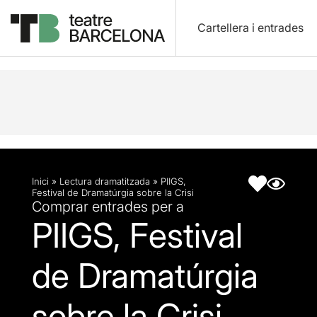
Cartellera i entrades
Descripció
Fitxa artística
Inici
»
Lectura dramatitzada
»
PIIGS,
Festival de Dramatúrgia sobre la Crisi
Comprar entrades per a
PIIGS, Festival
de Dramatúrgia
sobre la Crisi