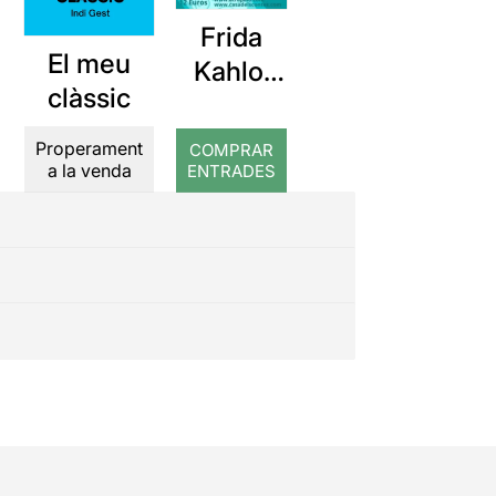
Frida
El meu
Kahlo,
clàssic
las
cartas
Properament
COMPRAR
prohibid
a la venda
ENTRADES
as