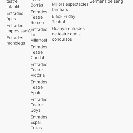
teatre
Germans de sang
Millors espectacles
Borràs
infantil
familiars
Entrades
Entrades
Black Friday
Teatre
òpera
Teatral
Romea
Entrades
Guanya entrades
Entrades
improvisació
de teatre gratis -
La
Entrades
concursos
Villarroel
monòlegs
Entrades
Teatre
Condal
Entrades
Teatre
Victòria
Entrades
Teatre
Apolo
Entrades
Teatre
Goya
Entrades
Espai
Texas