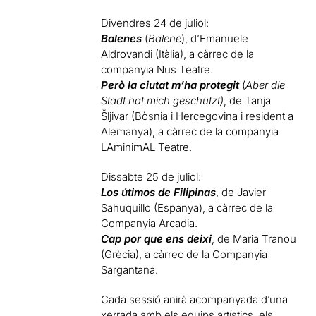
Divendres 24 de juliol:
Balenes
(
Balene
), d’Emanuele
Aldrovandi (Itàlia), a càrrec de la
companyia Nus Teatre.
Però la ciutat m’ha protegit
(
Aber die
Stadt hat mich geschützt)
, de Tanja
Šljivar (Bòsnia i Hercegovina i resident a
Alemanya), a càrrec de la companyia
LAminimAL Teatre.
Dissabte 25 de juliol:
Los útimos de Filipinas
, de Javier
Sahuquillo (Espanya), a càrrec de la
Companyia Arcadia.
Cap por que ens deixi
, de Maria Tranou
(Grècia), a càrrec de la Companyia
Sargantana.
Cada sessió anirà acompanyada d’una
xerrada amb els equips artístics, els