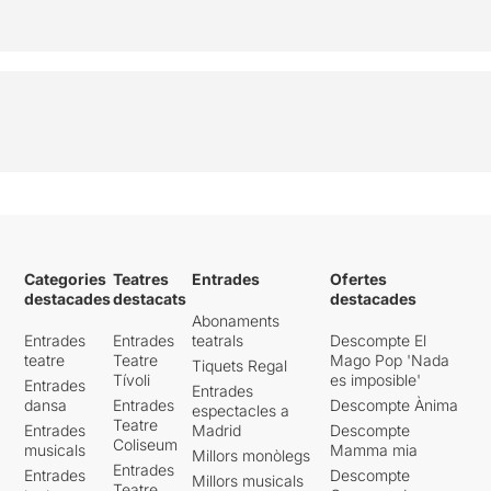
Categories
Teatres
Entrades
Ofertes
destacades
destacats
destacades
Abonaments
Entrades
Entrades
teatrals
Descompte El
teatre
Teatre
Mago Pop 'Nada
Tiquets Regal
Tívoli
es imposible'
Entrades
Entrades
dansa
Entrades
Descompte Ànima
espectacles a
Teatre
Entrades
Madrid
Descompte
Coliseum
musicals
Mamma mia
Millors monòlegs
Entrades
Entrades
Descompte
Millors musicals
Teatre