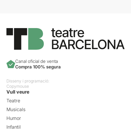
Canal oficial de venta
Compra 100% segura
Disseny i programació:
Copymouse
Vull veure
Teatre
Musicals
Humor
Infantil