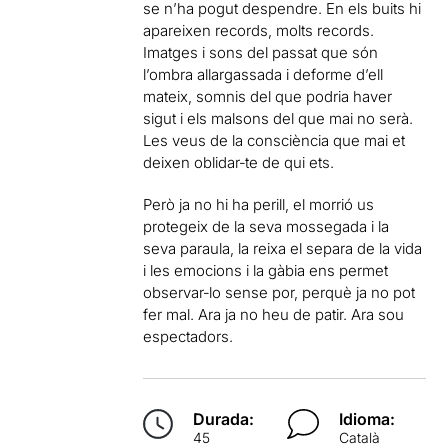
se n’ha pogut despendre. En els buits hi
apareixen records, molts records.
Imatges i sons del passat que són
l’ombra allargassada i deforme d’ell
mateix, somnis del que podria haver
sigut i els malsons del que mai no serà.
Les veus de la consciència que mai et
deixen oblidar‐te de qui ets.
Però ja no hi ha perill, el morrió us
protegeix de la seva mossegada i la
seva paraula, la reixa el separa de la vida
i les emocions i la gàbia ens permet
observar‐lo sense por, perquè ja no pot
fer mal. Ara ja no heu de patir. Ara sou
espectadors.
Durada:
Idioma:
45
Català