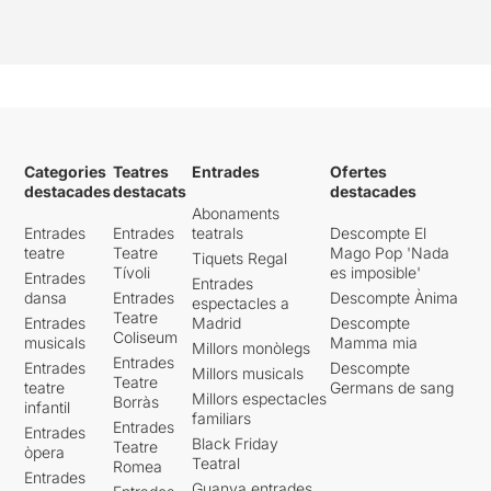
Categories
Teatres
Entrades
Ofertes
destacades
destacats
destacades
Abonaments
Entrades
Entrades
teatrals
Descompte El
teatre
Teatre
Mago Pop 'Nada
Tiquets Regal
Tívoli
es imposible'
Entrades
Entrades
dansa
Entrades
Descompte Ànima
espectacles a
Teatre
Entrades
Madrid
Descompte
Coliseum
musicals
Mamma mia
Millors monòlegs
Entrades
Entrades
Descompte
Millors musicals
Teatre
teatre
Germans de sang
Millors espectacles
Borràs
infantil
familiars
Entrades
Entrades
Black Friday
Teatre
òpera
Teatral
Romea
Entrades
Guanya entrades