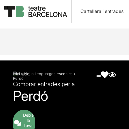
Cartellera i entrades
Descripció
Fitxa artística
Fotos i vídeos
Inici
»
Nous llenguatges escènics
»
Perdó
Comprar entrades per a
Perdó
Deixa
la
teva