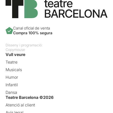
Canal oficial de venta
Compra 100% segura
Disseny i programació:
Copymouse
Vull veure
Teatre
Musicals
Humor
Infantil
Dansa
Teatre Barcelona ©2026
Atenció al client
Avís legal