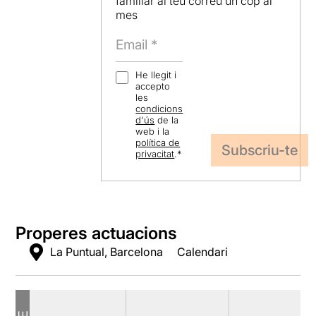
familiar al teu correu un cop al
mes
He llegit i
accepto
les
condicions
d'ús
de la
web i la
política de
privacitat
.
*
Properes actuacions
La Puntual, Barcelona
Calendari