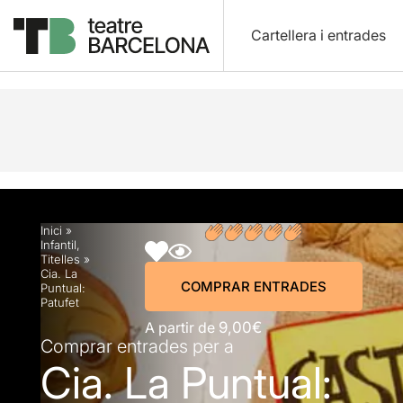
Cartellera i entrades
Descripció
Horaris
Fitxa artística
Fotos i víd
Inici
»
Infantil
,
Titelles
»
Cia. La
COMPRAR ENTRADES
Puntual:
Patufet
A partir de
9,00€
Comprar entrades per a
Cia. La Puntual: