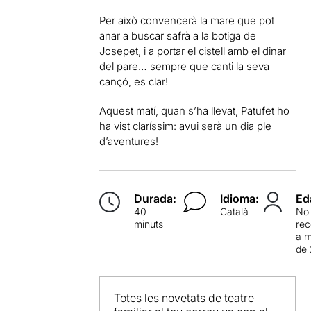
Per això convencerà la mare que pot
anar a buscar safrà a la botiga de
Josepet, i a portar el cistell amb el dinar
del pare… sempre que canti la seva
cançó, es clar!
Aquest matí, quan s’ha llevat, Patufet ho
ha vist claríssim: avui serà un dia ple
d’aventures!
Durada:
Idioma:
Ed
40
Català
No
minuts
re
a 
de 
Totes les novetats de teatre