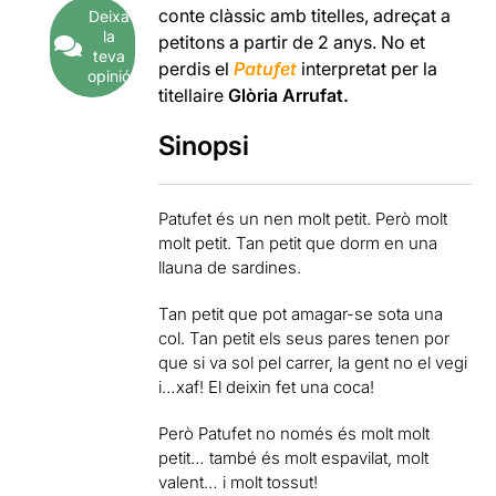
conte clàssic amb titelles, adreçat a
Deixa
la
petitons a partir de 2 anys. No et
teva
perdis el
Patufet
interpretat per la
opinió
titellaire
Glòria Arrufat.
Sinopsi
Patufet és un nen molt petit. Però molt
molt petit. Tan petit que dorm en una
llauna de sardines.
Tan petit que pot amagar-se sota una
col. Tan petit els seus pares tenen por
que si va sol pel carrer, la gent no el vegi
i…xaf! El deixin fet una coca!
Però Patufet no només és molt molt
petit… també és molt espavilat, molt
valent… i molt tossut!