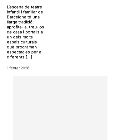
L’escena de teatre
infantil i familiar de
Barcelona té una
llarga tradició:
aprofita-la, treu-los
de casa i porta’ls a
un dels molts
espais culturals
que programen
espectacles per a
diferents […]
1 febrer 2026