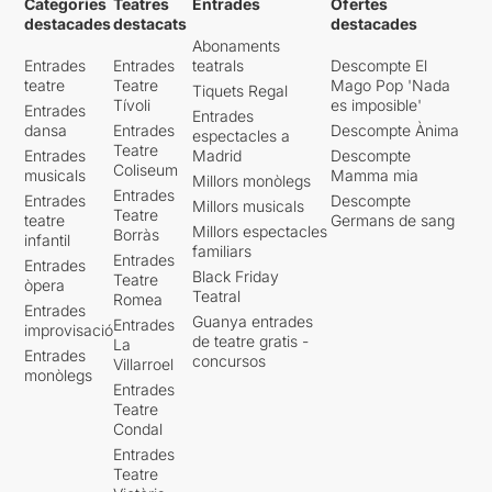
Categories
Teatres
Entrades
Ofertes
destacades
destacats
destacades
Abonaments
Entrades
Entrades
teatrals
Descompte El
teatre
Teatre
Mago Pop 'Nada
Tiquets Regal
Tívoli
es imposible'
Entrades
Entrades
dansa
Entrades
Descompte Ànima
espectacles a
Teatre
Entrades
Madrid
Descompte
Coliseum
musicals
Mamma mia
Millors monòlegs
Entrades
Entrades
Descompte
Millors musicals
Teatre
teatre
Germans de sang
Millors espectacles
Borràs
infantil
familiars
Entrades
Entrades
Black Friday
Teatre
òpera
Teatral
Romea
Entrades
Guanya entrades
Entrades
improvisació
de teatre gratis -
La
Entrades
concursos
Villarroel
monòlegs
Entrades
Teatre
Condal
Entrades
Teatre