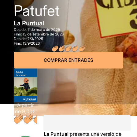
Patufet
La Puntual
Des de:
7 de març de 2025
Fins:
13 de setembre de 2026
Des de:
7/3/2025
Fins:
13/9/2026
COMPRAR ENTRADES
A partir
de
9,00€
La Puntual
presenta una versió del