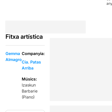
an
Fitxa artística
Gemma
Companyia:
Almagro
Cia. Patas
Arriba
Músics:
Izaskun
Barbarie
(Piano)