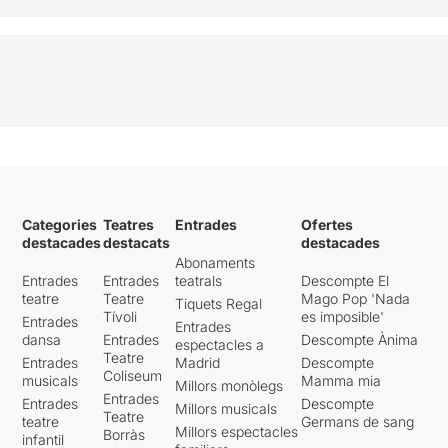
Categories
Teatres
Entrades
Ofertes
destacades
destacats
destacades
Abonaments
Entrades
Entrades
teatrals
Descompte El
teatre
Teatre
Mago Pop 'Nada
Tiquets Regal
Tívoli
es imposible'
Entrades
Entrades
dansa
Entrades
Descompte Ànima
espectacles a
Teatre
Entrades
Madrid
Descompte
Coliseum
musicals
Mamma mia
Millors monòlegs
Entrades
Entrades
Descompte
Millors musicals
Teatre
teatre
Germans de sang
Millors espectacles
Borràs
infantil