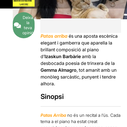
Deixa
la
teva
opinió
Patas arriba
és una aposta escènica
elegant i gamberra que aparella la
brillant composició al piano
d’
Izaskun Barbàrie
amb la
desbocada poesia de trinxera de la
Gemma Almagro
, tot amanit amb un
monòleg sarcàstic, punyent i tendre
alhora.
Sinopsi
Patas Arriba
no és un recital a l’ús. Cada
tema a el piano ha estat creat