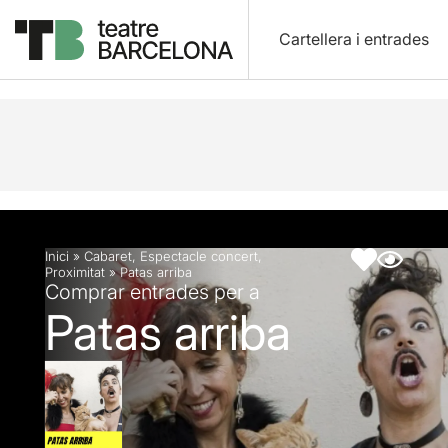
Cartellera i entrades
Descripció
Fitxa artística
Fotos i vídeos
Inici
»
Cabaret
,
Espectacle concert
,
Proximitat
»
Patas arriba
Comprar entrades per a
Patas arriba