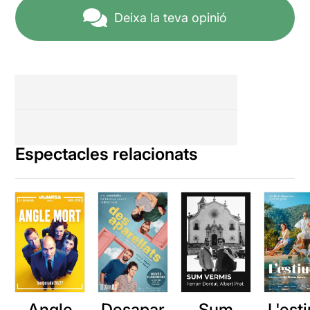
Deixa la teva opinió
Espectacles relacionats
Angle
Desapar
Sum
L'esti