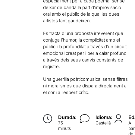
especialment per a cada poema, sense
deixar de banda la part d’improvisació
oral amb el públic de la qual les dues
artistes tant gaudeixen.
Es tracta d’una proposta irreverent que
conjuga l’humor, la complicitat amb el
públic i la profunditat a través d’un circuit
emocional creat per i per a calar profund
a través dels seus canvis constants de
registre.
Una guerrilla poèticomusical sense filtres
ni moralismes que dispara directament a
el cor i a l’esperit crític.
Durada:
Idioma:
Ed
75
Castellà
A
minuts
par
de 