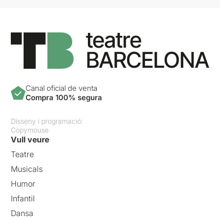
Canal oficial de venta
Compra 100% segura
Disseny i programació:
Copymouse
Vull veure
Teatre
Musicals
Humor
Infantil
Dansa