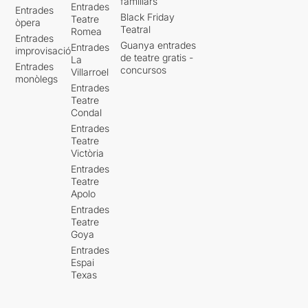
familiars
Entrades
Entrades
Black Friday
Teatre
òpera
Teatral
Romea
Entrades
Guanya entrades
Entrades
improvisació
de teatre gratis -
La
Entrades
concursos
Villarroel
monòlegs
Entrades
Teatre
Condal
Entrades
Teatre
Victòria
Entrades
Teatre
Apolo
Entrades
Teatre
Goya
Entrades
Espai
Texas