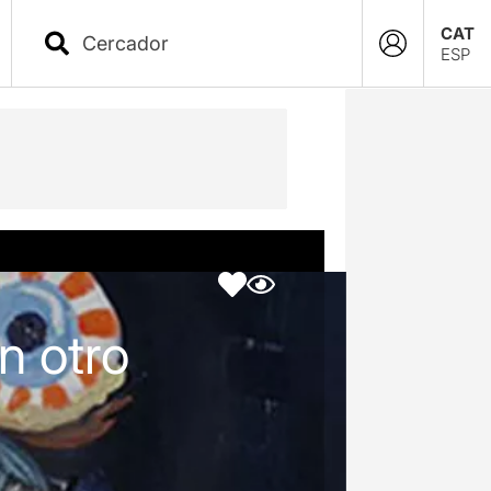
CAT
ESP
n otro