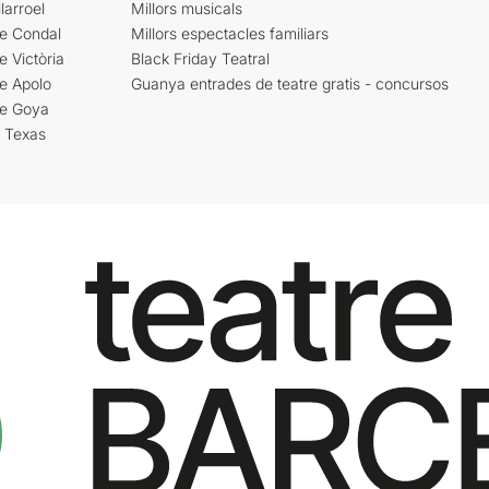
larroel
Millors musicals
re Condal
Millors espectacles familiars
e Victòria
Black Friday Teatral
e Apolo
Guanya entrades de teatre gratis - concursos
re Goya
i Texas