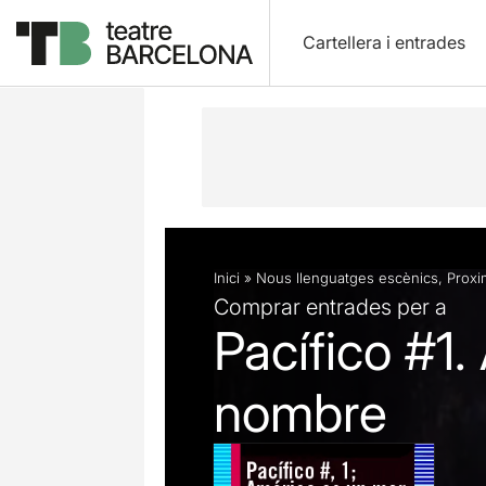
Cartellera i entrades
Descripció
Fitxa artística
Inici
»
Nous llenguatges escènics
,
Proxim
Comprar entrades per a
Pacífico #1
nombre