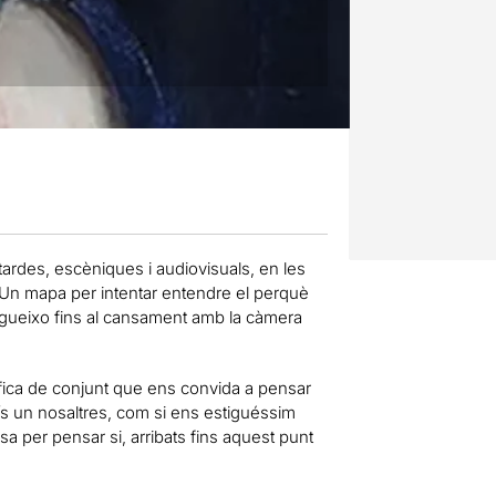
ardes, escèniques i audiovisuals, en les
 Un mapa per intentar entendre el perquè
segueixo fins al cansament amb la càmera
fica de conjunt que ens convida a pensar
ís un nosaltres, com si ens estiguéssim
a per pensar si, arribats fins aquest punt