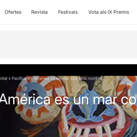
Ofertes
Revista
Festivals
Vota als IX Premis
itat
»
Pacífico #1. América es un mar con otro nombre
. América es un mar co