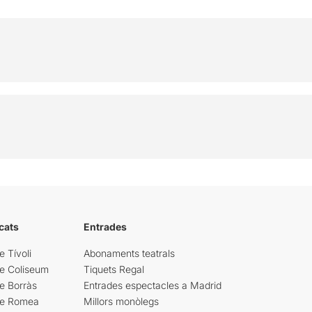
cats
Entrades
e Tívoli
Abonaments teatrals
re Coliseum
Tiquets Regal
e Borràs
Entrades espectacles a Madrid
re Romea
Millors monòlegs