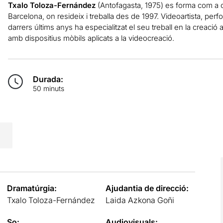
Txalo Toloza-Fernández
(Antofagasta, 1975) es forma com a c
Barcelona, on resideix i treballa des de 1997. Videoartista, perf
darrers últims anys ha especialitzat el seu treball en la creació au
amb dispositius mòbils aplicats a la videocreació.
Durada:
50 minuts
Dramatúrgia:
Ajudantia de direcció:
Txalo Toloza-Fernández
Laida Azkona Goñi
So:
Audiovisuals: