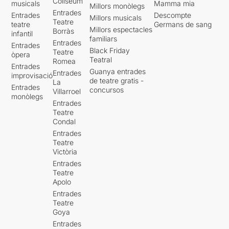
Coliseum
musicals
Mamma mia
Millors monòlegs
Entrades
Entrades
Descompte
Millors musicals
Teatre
teatre
Germans de sang
Millors espectacles
Borràs
infantil
familiars
Entrades
Entrades
Black Friday
Teatre
òpera
Teatral
Romea
Entrades
Guanya entrades
Entrades
improvisació
de teatre gratis -
La
Entrades
concursos
Villarroel
monòlegs
Entrades
Teatre
Condal
Entrades
Teatre
Victòria
Entrades
Teatre
Apolo
Entrades
Teatre
Goya
Entrades