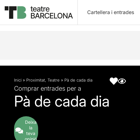
Cartellera i entrades
Descripció
Fitxa artística
Inici
»
Proximitat
,
Teatre
»
Pà de cada dia
Comprar entrades per a
Pà de cada dia
Deixa
la
teva
opinió