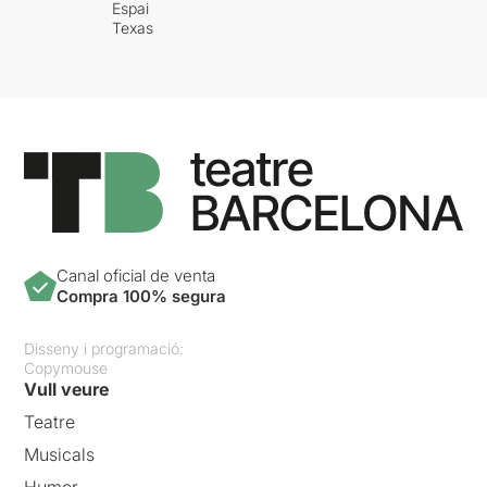
Espai
Texas
Canal oficial de venta
Compra 100% segura
Disseny i programació:
Copymouse
Vull veure
Teatre
Musicals