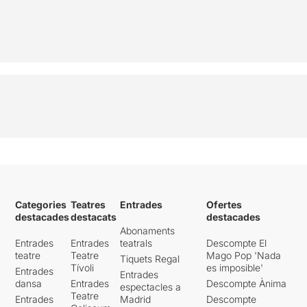
Categories
Teatres
Entrades
Ofertes
destacades
destacats
destacades
Abonaments
Entrades
Entrades
teatrals
Descompte El
teatre
Teatre
Mago Pop 'Nada
Tiquets Regal
Tívoli
es imposible'
Entrades
Entrades
dansa
Entrades
Descompte Ànima
espectacles a
Teatre
Entrades
Madrid
Descompte