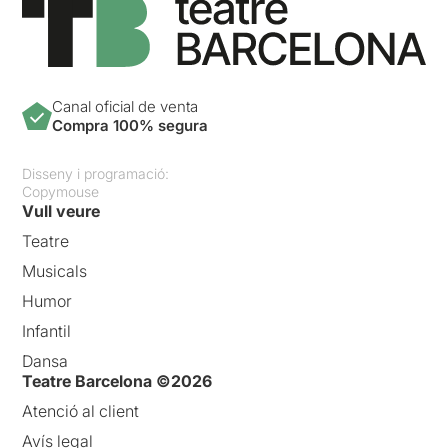
Canal oficial de venta
Compra 100% segura
Disseny i programació:
Copymouse
Vull veure
Teatre
Musicals
Humor
Infantil
Dansa
Teatre Barcelona ©2026
Atenció al client
Avís legal