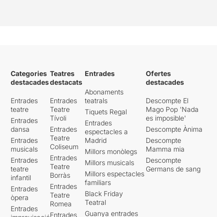
Categories
Teatres
Entrades
Ofertes
destacades
destacats
destacades
Abonaments
Entrades
Entrades
teatrals
Descompte El
teatre
Teatre
Mago Pop 'Nada
Tiquets Regal
Tívoli
es imposible'
Entrades
Entrades
dansa
Entrades
Descompte Ànima
espectacles a
Teatre
Entrades
Madrid
Descompte
Coliseum
musicals
Mamma mia
Millors monòlegs
Entrades
Entrades
Descompte
Millors musicals
Teatre
teatre
Germans de sang
Millors espectacles
Borràs
infantil
familiars
Entrades
Entrades
Black Friday
Teatre
òpera
Teatral
Romea
Entrades
Guanya entrades
Entrades