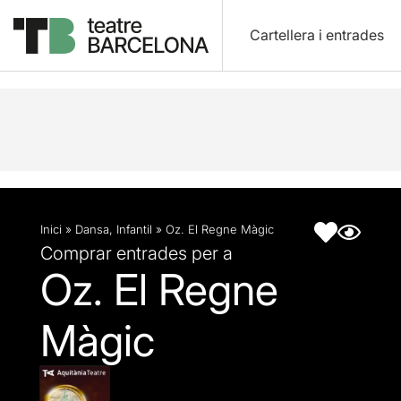
Cartellera i entrades
Descripció
Fitxa artística
Inici
»
Dansa
,
Infantil
»
Oz. El Regne Màgic
Comprar entrades per a
Oz. El Regne
Màgic