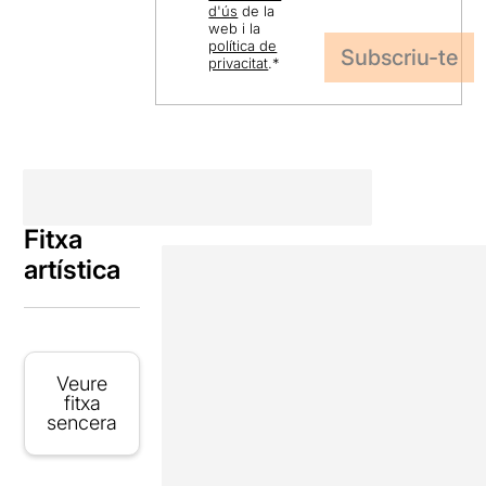
d'ús
de la
web i la
política de
privacitat
.
*
Fitxa
artística
Veure
fitxa
sencera