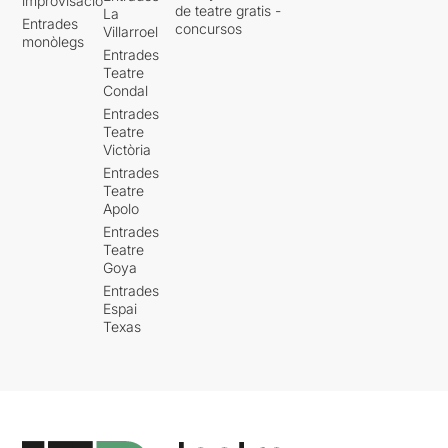
improvisació
de teatre gratis -
La
Entrades
concursos
Villarroel
monòlegs
Entrades
Teatre
Condal
Entrades
Teatre
Victòria
Entrades
Teatre
Apolo
Entrades
Teatre
Goya
Entrades
Espai
Texas