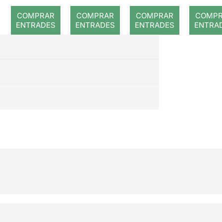
llett
COMPRAR
COMPRAR
COMPRAR
COMP
Karlsruh
ENTRADES
ENTRADES
ENTRADES
ENTRA
e: El
trencano
us