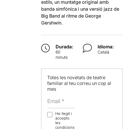
estils, un muntatge original amb
banda simfònica i una versió jazz de
Big Band al ritme de George
Gershwin.
Durada:
Idioma:
60
Català
minuts
Totes les novetats de teatre
familiar al teu correu un cop al
mes
He llegit i
accepto
les
condicions