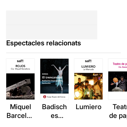
Espectacles relacionats
Miquel
Badisch
Lumiero
Teat
Barcelon
es
de pa
a: Rojos
Staatsba