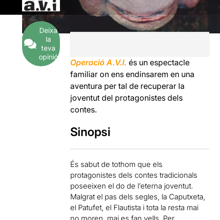
Deixa
la
teva
opinió
Operació A.V.I.
és un espectacle
familiar on ens endinsarem en una
aventura per tal de recuperar la
joventut del protagonistes dels
contes.
Sinopsi
És sabut de tothom que els
protagonistes dels contes tradicionals
poseeixen el do de l’eterna joventut.
Malgrat el pas dels segles, la Caputxeta,
el Patufet, el Flautista i tota la resta mai
no moren, mai es fan vells. Per