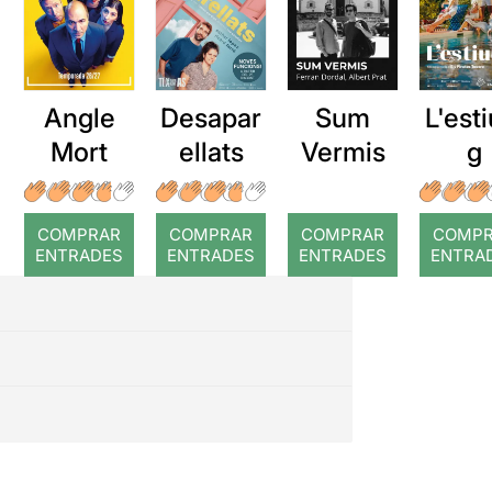
Angle
Desapar
Sum
L'esti
Mort
ellats
Vermis
g
COMPRAR
COMPRAR
COMPRAR
COMP
ENTRADES
ENTRADES
ENTRADES
ENTRA