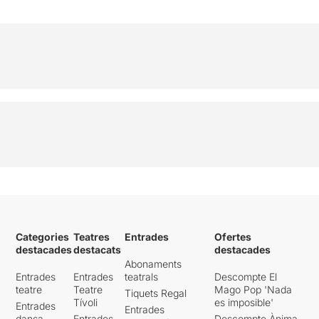
Categories
Teatres
Entrades
Ofertes
destacades
destacats
destacades
Abonaments
Entrades
Entrades
teatrals
Descompte El
teatre
Teatre
Mago Pop 'Nada
Tiquets Regal
Tívoli
es imposible'
Entrades
Entrades
dansa
Entrades
Descompte Ànima