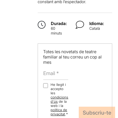
constant amb l’espectador.
Durada:
Idioma:
60
Català
minuts
Totes les novetats de teatre
familiar al teu correu un cop al
mes
He llegit i
accepto
les
condicions
d'ús
de la
web i la
política de
privacitat
.
*