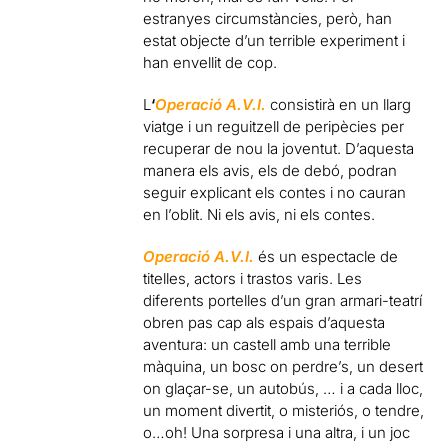
estranyes circumstàncies, però, han
estat objecte d’un terrible experiment i
han envellit de cop.
L
‘
Operació A.V.I.
consistirà en un llarg
viatge i un reguitzell de peripècies per
recuperar de nou la joventut. D’aquesta
manera els avis, els de debó, podran
seguir explicant els contes i no cauran
en l’oblit. Ni els avis, ni els contes.
Operació A.V.I.
és un espectacle de
titelles, actors i trastos varis. Les
diferents portelles d’un gran armari-teatrí
obren pas cap als espais d’aquesta
aventura: un castell amb una terrible
màquina, un bosc on perdre’s, un desert
on glaçar-se, un autobús, … i a cada lloc,
un moment divertit, o misteriós, o tendre,
o…oh! Una sorpresa i una altra, i un joc