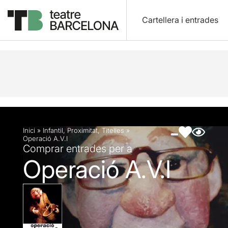
Cartellera i entrades
Descripció
Fitxa artística
Fotos i vídeos
Inici
»
Infantil
,
Proximitat
,
Titelles
»
Operació A.V.I
Comprar entrades per a
Operació A.V.I