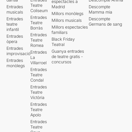
espectacles a
Teatre
Entrades
Madrid
Descompte
Coliseum
musicals
Mamma mia
Millors monòlegs
Entrades
Entrades
Descompte
Millors musicals
Teatre
teatre
Germans de sang
Millors espectacles
Borràs
infantil
familiars
Entrades
Entrades
Black Friday
Teatre
òpera
Teatral
Romea
Entrades
Guanya entrades
Entrades
improvisació
de teatre gratis -
La
Entrades
concursos
Villarroel
monòlegs
Entrades
Teatre
Condal
Entrades
Teatre
Victòria
Entrades
Teatre
Apolo
Entrades
Teatre