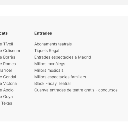
cats
Entrades
e Tívoli
Abonaments teatrals
re Coliseum
Tiquets Regal
e Borràs
Entrades espectacles a Madrid
re Romea
Millors monòlegs
larroel
Millors musicals
re Condal
Millors espectacles familiars
e Victòria
Black Friday Teatral
e Apolo
Guanya entrades de teatre gratis - concursos
re Goya
i Texas