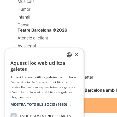
Musicals
Humor
Infantil
Dansa
Teatre Barcelona ©2026
Atenció al client
Avís legal
×
Política de privacitat
Política de cookies
Aquest lloc web utilitza
CATALAN
galetes
Condicions d’ús
SPANISH
Comunicacions comercials i Newsletter
Aquest lloc web utilitza galetes per millorar
l'experiència de l'usuari. En utilitzar el
Anuncia’t
nostre lloc web, accepteu totes les galetes
Vull rebre la newsletter de Teatre Barcelona amb 
d’acord amb la nostra Política de galetes.
Llegir-ne més
MOSTRA TOTS ELS SOCIS
(1650) →
ESTRICTAMENT NECESSÀRIES