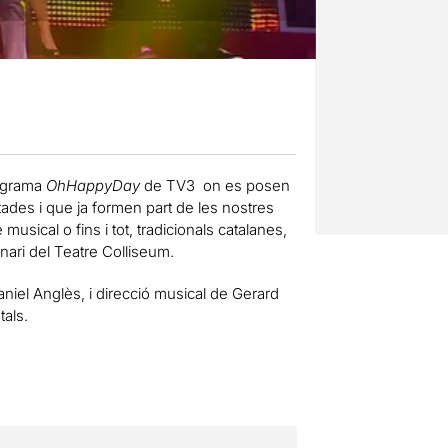
rograma
OhHappyDay
de TV3 on es posen
des i que ja formen part de les nostres
usical o fins i tot, tradicionals catalanes,
ari del Teatre Colliseum.
niel Anglès, i direcció musical de Gerard
tals.