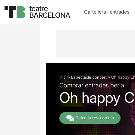
Cartellera i entrades
Descripció
Fitxa artística
Fotos i 
Inici
»
Espectacle concert
»
Oh happy Ch
Comprar entrades per a
Oh happy C
Deixa la teva opinió