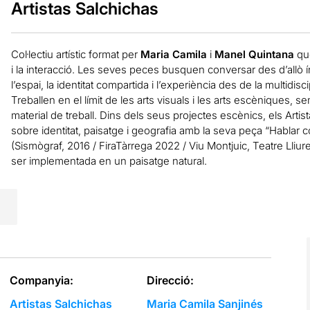
Artistas Salchichas
Col·lectiu artístic format per
Maria Camila
i
Manel Quintana
que
i la interacció. Les seves peces busquen conversar des d’allò ínt
l’espai, la identitat compartida i l’experiència des de la multidiscip
Treballen en el límit de les arts visuals i les arts escèniques,
material de treball. Dins dels seus projectes escènics, els Art
sobre identitat, paisatge i geografia amb la seva peça “Hablar co
(Sismògraf, 2016 / FiraTàrrega 2022 / Viu Montjuic, Teatre Lliure
ser implementada en un paisatge natural.
Companyia:
Direcció:
Artistas Salchichas
Maria Camila Sanjinés