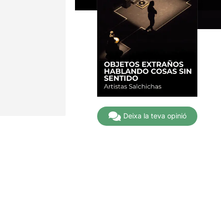
Deixa la teva opinió