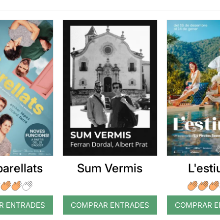
arellats
Sum Vermis
L'esti
R ENTRADES
COMPRAR ENTRADES
COMPRAR E