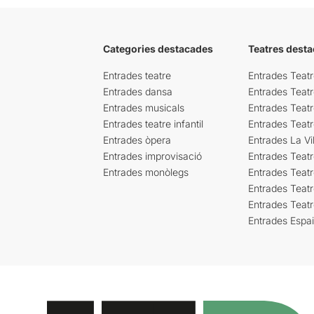
Categories destacades
Teatres desta
Entrades teatre
Entrades Teatr
Entrades dansa
Entrades Teat
Entrades musicals
Entrades Teatr
Entrades teatre infantil
Entrades Teat
Entrades òpera
Entrades La Vil
Entrades improvisació
Entrades Teat
Entrades monòlegs
Entrades Teatr
Entrades Teatr
Entrades Teat
Entrades Espa