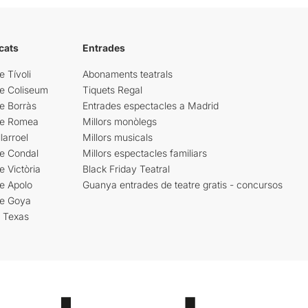
cats
Entrades
e Tívoli
Abonaments teatrals
re Coliseum
Tiquets Regal
e Borràs
Entrades espectacles a Madrid
re Romea
Millors monòlegs
larroel
Millors musicals
re Condal
Millors espectacles familiars
e Victòria
Black Friday Teatral
e Apolo
Guanya entrades de teatre gratis - concursos
re Goya
i Texas