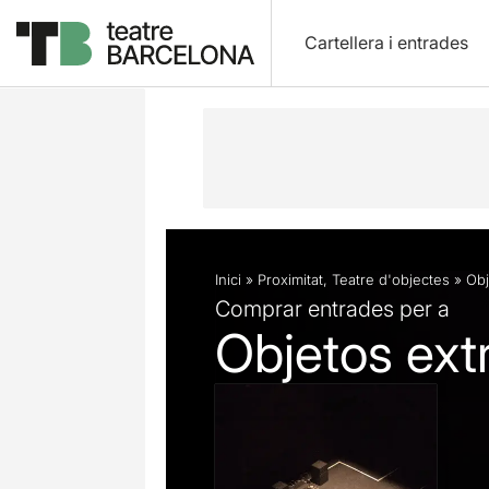
Cartellera i entrades
Descripció
Fitxa artística
Fotos i 
Inici
»
Proximitat
,
Teatre d'objectes
»
Obj
Comprar entrades per a
Objetos ext