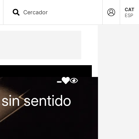
CAT
ESP
sin sentido