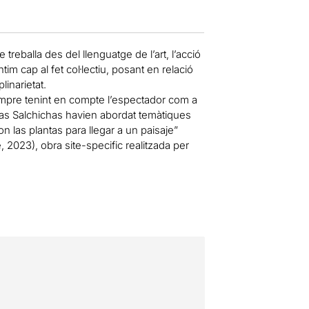
 treballa des del llenguatge de l’art, l’acció
im cap al fet col·lectiu, posant en relació
linarietat.
 sempre tenint en compte l’espectador com a
istas Salchichas havien abordat temàtiques
n las plantas para llegar a un paisaje”
, 2023), obra site-specific realitzada per