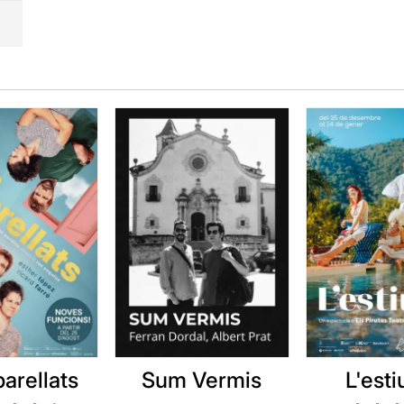
arellats
Sum Vermis
L'esti