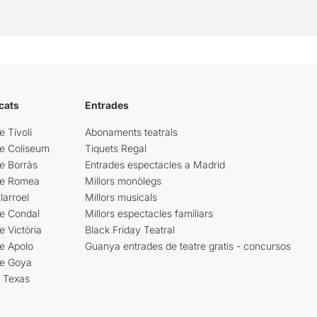
cats
Entrades
e Tívoli
Abonaments teatrals
re Coliseum
Tiquets Regal
e Borràs
Entrades espectacles a Madrid
re Romea
Millors monòlegs
larroel
Millors musicals
re Condal
Millors espectacles familiars
e Victòria
Black Friday Teatral
e Apolo
Guanya entrades de teatre gratis - concursos
re Goya
i Texas