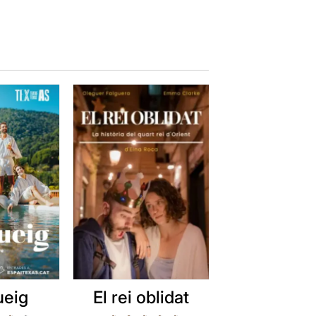
ueig
El rei oblidat