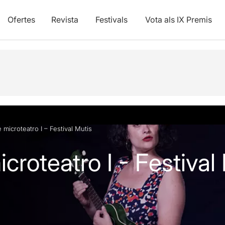
Ofertes
Revista
Festivals
Vota als IX Premis
vídeos
microteatro I – Festival Mutis
roteatro I - Festival