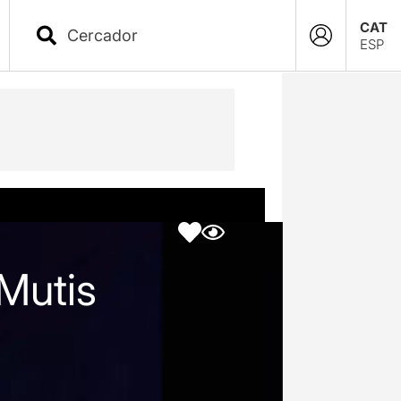
CAT
ESP
 Mutis