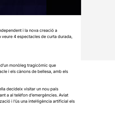
 independent i la nova creació a
n veure 4 espectacles de curta durada,
a d’un monòleg tragicòmic que
acle i els cànons de bellesa, amb els
lla decideix visitar un nou país
ant a al telèfon d’emergències. Aviat
ó i l’ús una intel·ligència artificial els