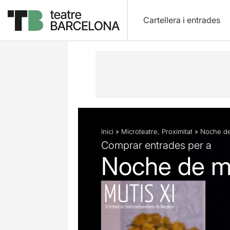
Cartellera i entrades
Descripció
Fitxa artística
Fotos i 
Inici
»
Microteatre
,
Proximitat
»
Noche de 
Comprar entrades per a
Noche de mic