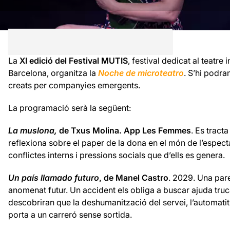
La
XI edició del Festival MUTIS
, festival dedicat al teatre
Barcelona, organitza la
Noche de microteatro
. S’hi podra
creats per companyies emergents.
La programació serà la següent:
La muslona,
de Txus Molina. App Les Femmes
. Es tract
reflexiona sobre el paper de la dona en el món de l’espect
conflictes interns i pressions socials que d’ells es genera.
Un país llamado futuro
, de Manel Castro
. 2029. Una pare
anomenat futur. Un accident els obliga a buscar ajuda truc
descobriran que la deshumanització del servei, l’automatitzaci
porta a un carreró sense sortida.