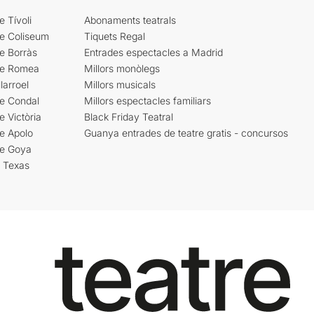
e Tívoli
Abonaments teatrals
re Coliseum
Tiquets Regal
e Borràs
Entrades espectacles a Madrid
re Romea
Millors monòlegs
larroel
Millors musicals
re Condal
Millors espectacles familiars
e Victòria
Black Friday Teatral
e Apolo
Guanya entrades de teatre gratis - concursos
re Goya
i Texas