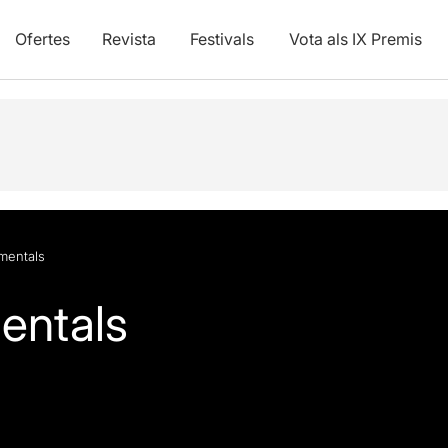
Ofertes
Revista
Festivals
Vota als IX Premis
mentals
entals