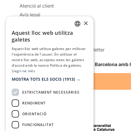
Atenció al client
Avís legal
×
Política de privacitat
Aquest lloc web utilitza
Política de cookies
CATALAN
galetes
Condicions d’ús
SPANISH
Aquest lloc web utilitza galetes per millorar
Comunicacions comercials i Newsletter
l'experiència de l'usuari. En utilitzar el
Anuncia’t
nostre lloc web, accepteu totes les galetes
Vull rebre la newsletter de Teatre Barcelona amb 
d’acord amb la nostra Política de galetes.
Llegir-ne més
MOSTRA TOTS ELS SOCIS
(1913) →
ESTRICTAMENT NECESSÀRIES
RENDIMENT
ORIENTACIÓ
Amb el suport de
FUNCIONALITAT