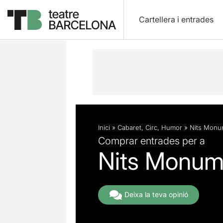
Cartellera i entrades
Descripció
Fitxa artística
Inici
»
Cabaret
,
Circ
,
Humor
»
Nits Monu
Comprar entrades per a
Nits Monum
Deixa la teva opinió