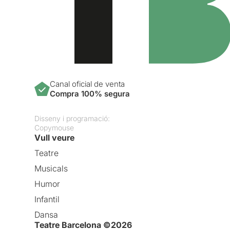
Canal oficial de venta
Compra 100% segura
Disseny i programació:
Copymouse
Vull veure
Teatre
Musicals
Humor
Infantil
Dansa
Teatre Barcelona ©2026