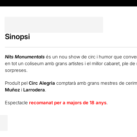
Sinopsi
Nits Monumentals
és un nou show de circ i humor que conver
en tot un coliseum amb grans artistes i el millor cabaret, ple de
sorpreses.
Produït pel
Circ Alegria
comptarà amb grans mestres de ceri
Muñoz
i
Larrodera
.
Espectacle
recomanat per a majors de 18 anys
.