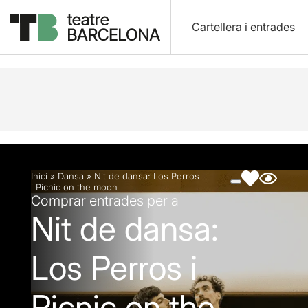
Cartellera i entrades
Descripció
Fitxa artística
Fotos i vídeos
Inici
»
Dansa
»
Nit de dansa: Los Perros
i Picnic on the moon
Comprar entrades per a
Nit de dansa:
Los Perros i
Picnic on the