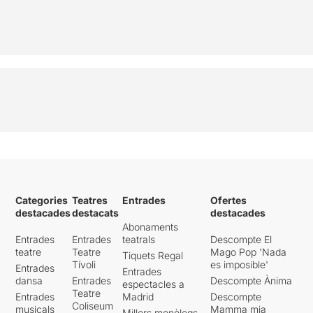
Categories
Teatres
Entrades
Ofertes
destacades
destacats
destacades
Abonaments
Entrades
Entrades
teatrals
Descompte El
teatre
Teatre
Mago Pop 'Nada
Tiquets Regal
Tívoli
es imposible'
Entrades
Entrades
dansa
Entrades
Descompte Ànima
espectacles a
Teatre
Entrades
Madrid
Descompte
Coliseum
musicals
Mamma mia
Millors monòlegs