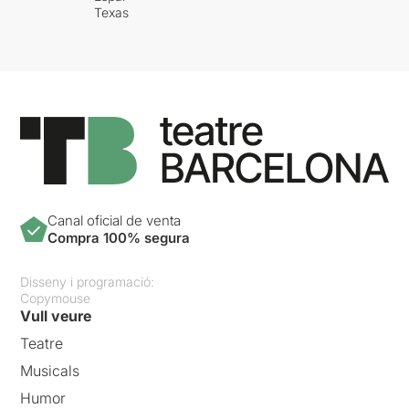
Texas
Canal oficial de venta
Compra 100% segura
Disseny i programació:
Copymouse
Vull veure
Teatre
Musicals
Humor