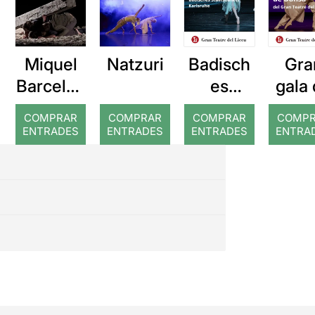
Miquel
Natzuri
Badisch
Gra
Barcelon
es
gala
a: Rojos
Staatsba
dan
COMPRAR
COMPRAR
COMPRAR
COMP
llett
ENTRADES
ENTRADES
ENTRADES
ENTRA
Karlsruh
e: El
trencano
us