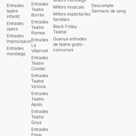
Entrades
Entrades
Descompte
Millors musicals
Teatre
teatre
Germans de sang
Millors espectacles
Borràs
infantil
familiars
Entrades
Entrades
Black Friday
Teatre
òpera
Teatral
Romea
Entrades
Guanya entrades
Entrades
improvisació
de teatre gratis -
La
Entrades
concursos
Villarroel
monòlegs
Entrades
Teatre
Condal
Entrades
Teatre
Victòria
Entrades
Teatre
Apolo
Entrades
Teatre
Goya
Entrades
Espai