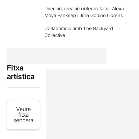
Direcció, creació i interpretació: Alexa
Moya Panksep i Júlia Godino Llorens
Col·laboració amb The Backyard
Collective
Fitxa
artística
Veure
fitxa
sencera