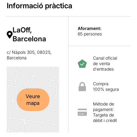
Informació pràctica
LaOff,
Aforament:
65 persones
Barcelona
c/ Nàpols 305, 08025,
Barcelona
Canal oficial
de venta
d'entrades
Compra
100% segura
Veure
mapa
Métode de
pagament:
Targeta de
dèbit i crèdit