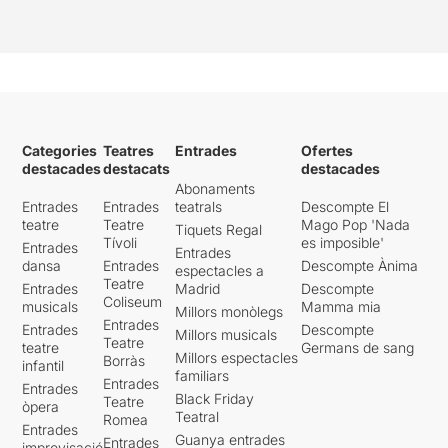
Categories
Teatres
Entrades
Ofertes
destacades
destacats
destacades
Abonaments
Entrades
Entrades
teatrals
Descompte El
teatre
Teatre
Mago Pop 'Nada
Tiquets Regal
Tívoli
es imposible'
Entrades
Entrades
dansa
Entrades
Descompte Ànima
espectacles a
Teatre
Entrades
Madrid
Descompte
Coliseum
musicals
Mamma mia
Millors monòlegs
Entrades
Entrades
Descompte
Millors musicals
Teatre
teatre
Germans de sang
Millors espectacles
Borràs
infantil
familiars
Entrades
Entrades
Black Friday
Teatre
òpera
Teatral
Romea
Entrades
Guanya entrades
Entrades
improvisació