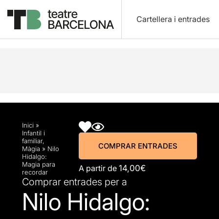
Cartellera i entrades
Descripció
Horaris
Fitxa artística
Info pràctic
Inici
»
Infantil i
familiar
,
COMPRAR ENTRADES
Màgia
»
Nilo
Hidalgo:
Magia para
A partir de
14,00€
recordar
Comprar entrades per a
Nilo Hidalgo: