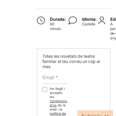
Durada:
Idioma:
Ed
60
Castellà
A
minuts
par
de 
an
Totes les novetats de teatre
familiar al teu correu un cop al
mes
He llegit i
accepto
les
condicions
d'ús
de la
web i la
política de