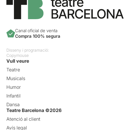
Canal oficial de venta
Compra 100% segura
Disseny i programació:
Copymouse
Vull veure
Teatre
Musicals
Humor
Infantil
Dansa
Teatre Barcelona ©2026
Atenció al client
Avís legal