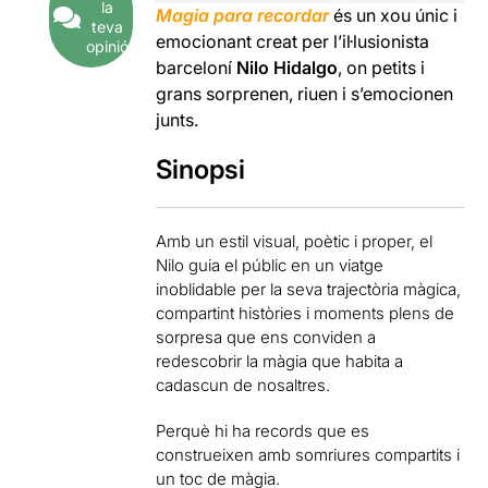
la
Magia para recordar
és un xou únic i
teva
emocionant creat per l’il·lusionista
opinió
barceloní
Nilo Hidalgo
, on petits i
grans sorprenen, riuen i s’emocionen
junts.
Sinopsi
Amb un estil visual, poètic i proper, el
Nilo guia el públic en un viatge
inoblidable per la seva trajectòria màgica,
compartint històries i moments plens de
sorpresa que ens conviden a
redescobrir la màgia que habita a
cadascun de nosaltres.
Perquè hi ha records que es
construeixen amb somriures compartits i
un toc de màgia.