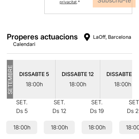
privacitat
.
*
Properes actuacions
LaOff, Barcelona
Calendari
SETEMBRE
DISSABTE
5
DISSABTE
12
DISSABTE
19
18:00h
18:00h
18:00h
SET.
SET.
SET.
SET
Ds
5
Ds
12
Ds
19
Ds
2
18:00h
18:00h
18:00h
18:0