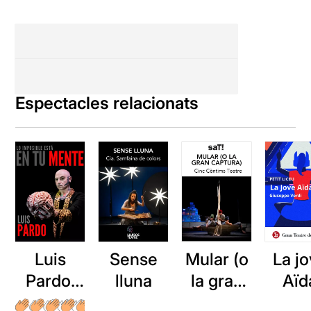
Espectacles relacionats
Luis
Sense
Mular (o
La j
Pardo:
lluna
la gran
Aïd
En tu
captura)