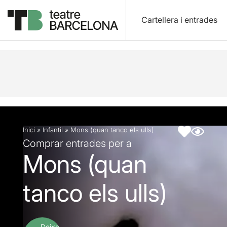
Cartellera i entrades
Descripció
Fitxa artística
Fotos i vídeos
Inici
»
Infantil
»
Mons (quan tanco els ulls)
Comprar entrades per a
Mons (quan
tanco els ulls)
Deixa