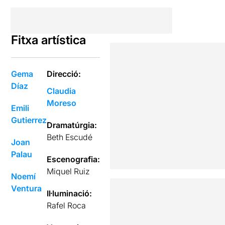
Fitxa artística
Gema
Direcció:
Díaz
Claudia
Moreso
Emili
Gutierrez
Dramatúrgia:
Beth Escudé
Joan
Palau
Escenografia:
Miquel Ruiz
Noemí
Ventura
Il·luminació:
Rafel Roca