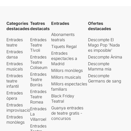
Categories
Teatres
Entrades
Ofertes
destacades
destacats
destacades
Abonaments
Entrades
Entrades
teatrals
Descompte El
teatre
Teatre
Mago Pop 'Nada
Tiquets Regal
Tívoli
es imposible'
Entrades
Entrades
dansa
Entrades
Descompte Ànima
espectacles a
Teatre
Entrades
Madrid
Descompte
Coliseum
musicals
Mamma mia
Millors monòlegs
Entrades
Entrades
Descompte
Millors musicals
Teatre
teatre
Germans de sang
Millors espectacles
Borràs
infantil
familiars
Entrades
Entrades
Black Friday
Teatre
òpera
Teatral
Romea
Entrades
Guanya entrades
Entrades
improvisació
de teatre gratis -
La
Entrades
concursos
Villarroel
monòlegs
Entrades