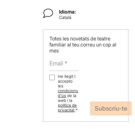
Idioma:
Català
Totes les novetats de teatre
familiar al teu correu un cop al
mes
He llegit i
accepto
les
condicions
d'ús
de la
web i la
política de
privacitat
.
*