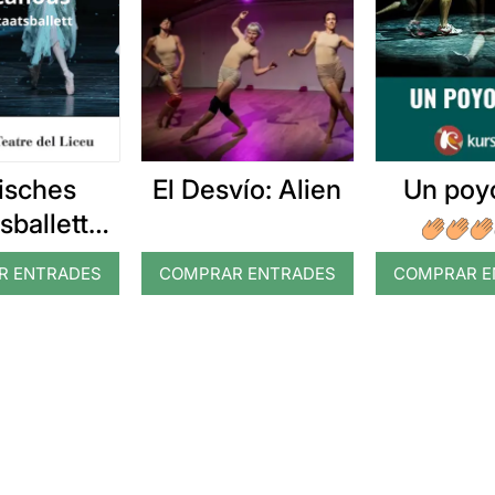
isches
El Desvío: Alien
Un poyo
sballett
ruhe: El
R ENTRADES
COMPRAR ENTRADES
COMPRAR E
canous