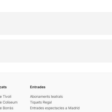
cats
Entrades
e Tívoli
Abonaments teatrals
re Coliseum
Tiquets Regal
e Borràs
Entrades espectacles a Madrid