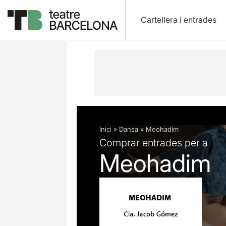
Cartellera i entrades
Descripció
Fitxa artística
Fotos i 
Inici
»
Dansa
»
Meohadim
Comprar entrades per a
Meohadim