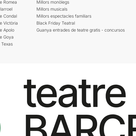
re Romea
Millors monòlegs
larroel
Millors musicals
re Condal
Millors espectacles familiars
e Victòria
Black Friday Teatral
e Apolo
Guanya entrades de teatre gratis - concursos
re Goya
i Texas