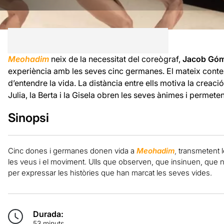
Meohadim
neix de la necessitat del coreògraf,
Jacob Gó
experiència amb les seves cinc germanes. El mateix conte
d’entendre la vida. La distància entre ells motiva la creaci
Julia, la Berta i la Gisela obren les seves ànimes i permeten
Sinopsi
Cinc dones i germanes donen vida a
Meohadim
,
transmetent l
les veus i el moviment. Ulls que observen, que insinuen, que n
per expressar les històries que han marcat les seves vides.
Durada:
53 minuts