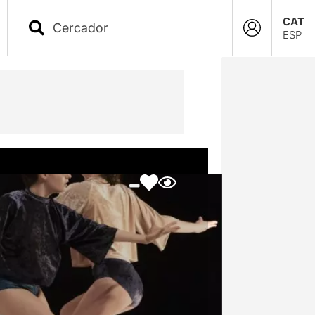
CAT
ESP