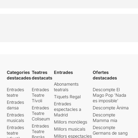
Categories
Teatres
Entrades
Ofertes
destacades
destacats
destacades
Abonaments
Entrades
Entrades
teatrals
Descompte El
teatre
Teatre
Mago Pop 'Nada
Tiquets Regal
Tívoli
es imposible'
Entrades
Entrades
dansa
Entrades
Descompte Ànima
espectacles a
Teatre
Entrades
Madrid
Descompte
Coliseum
musicals
Mamma mia
Millors monòlegs
Entrades
Entrades
Descompte
Millors musicals
Teatre
teatre
Germans de sang
Millors espectacles
Borràs