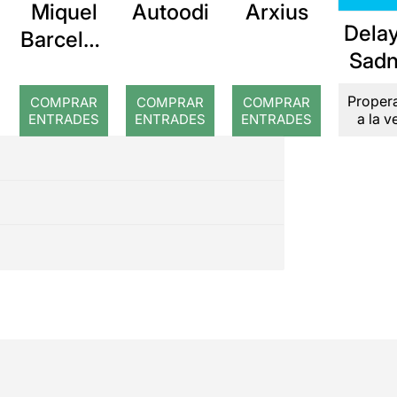
Miquel
Autoodi
Arxius
Delay
Barcelon
Sadn
a: Rojos
Proper
COMPRAR
COMPRAR
COMPRAR
a la 
ENTRADES
ENTRADES
ENTRADES