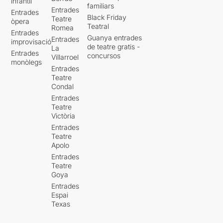
infantil
familiars
Entrades
Entrades
Black Friday
Teatre
òpera
Teatral
Romea
Entrades
Guanya entrades
Entrades
improvisació
de teatre gratis -
La
Entrades
concursos
Villarroel
monòlegs
Entrades
Teatre
Condal
Entrades
Teatre
Victòria
Entrades
Teatre
Apolo
Entrades
Teatre
Goya
Entrades
Espai
Texas