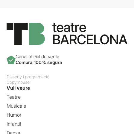
Canal oficial de venta
Compra 100% segura
Disseny i programació:
Copymouse
Vull veure
Teatre
Musicals
Humor
Infantil
Dansa