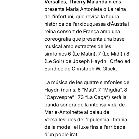
Versalles
,
Thierry Malandain
ens
presenta Maria Antonieta o La reina
de l’infortuni, que revisa la ﬁgura
històrica de l’arxiduquessa d’Àustria i
reina consort de França amb una
coreograﬁa que presenta una base
musical amb extractes de les
simfonies 6 (Le Matin), 7 (Le Midi) i 8
(Le Soir) de Joseph Haydn i Orfeo ed
Euridice de Christoph W. Gluck.
La música de les quatre simfonies de
Haydn (núms. 6 “Matí”, 7 “Migdia”, 8
“Capvespre” i 73 “La Caça”) serà la
banda sonora de la intensa vida de
Marie-Antoinette al palau de
Versalles: des de l’opulència i tirania
de la mode i el luxe fins a l’arribada
d’un poble irat.