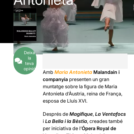
Deixa
la
teva
opinió
Amb
Maria Antonieta
Malandain i
companyia
presenten un gran
muntatge sobre la ﬁgura de Maria
Antonieta d’Àustria, reina de França,
esposa de Lluís XVI.
Després de
Magiﬁque
,
La Ventafocs
i
La Bella i la Bèstia
, creades també
per iniciativa de l’
Ópera Royal de