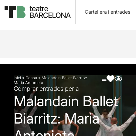
Cartellera i entrades
Descripció
Fitxa artística
Fotos i vídeos
Inici
»
Dansa
»
Malandain Ballet Biarritz:
Maria Antonieta
Comprar entrades per a
Malandain Ballet
Biarritz: Maria
Antonieta