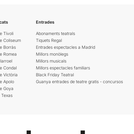
cats
Entrades
e Tívoli
Abonaments teatrals
re Coliseum
Tiquets Regal
e Borràs
Entrades espectacles a Madrid
re Romea
Millors monòlegs
larroel
Millors musicals
re Condal
Millors espectacles familiars
e Victòria
Black Friday Teatral
e Apolo
Guanya entrades de teatre gratis - concursos
re Goya
i Texas