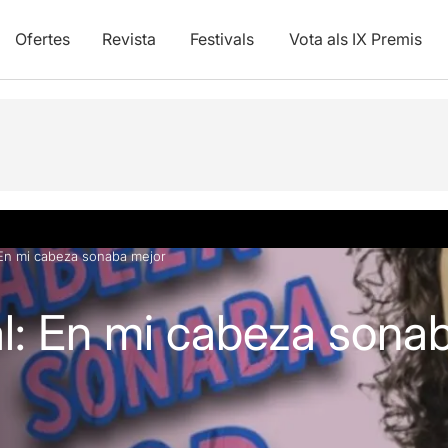
Ofertes
Revista
Festivals
Vota als IX Premis
 En mi cabeza sonaba mejor
al: En mi cabeza sona