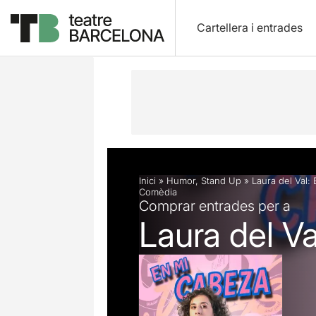
Cartellera i entrades
Descripció
Fitxa artística
Inici
»
Humor
,
Stand Up
»
Laura del Val:
Comèdia
Comprar entrades per a
Laura del V