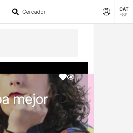
CAT
ESP
ba mejor