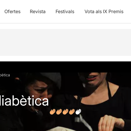
Ofertes
Revista
Festivals
Vota als IX Premis
vídeos
Opinions
bètica
diabètica