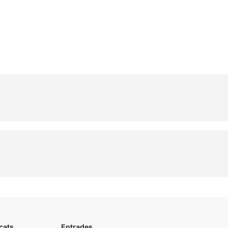
cats
Entrades