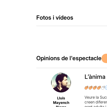
Fotos i vídeos
Opinions de l'espectacle
L’ànima 
Veure la Suc
Lluís
creen diferen
Mayench
gent adulta 