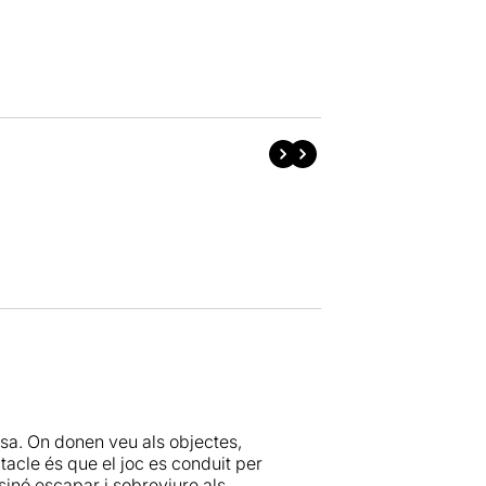
asa. On donen veu als objectes,
tacle és que el joc es conduit per
sinó escapar i sobreviure als