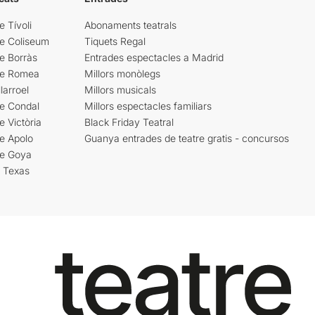
e Tívoli
Abonaments teatrals
re Coliseum
Tiquets Regal
e Borràs
Entrades espectacles a Madrid
re Romea
Millors monòlegs
larroel
Millors musicals
re Condal
Millors espectacles familiars
e Victòria
Black Friday Teatral
e Apolo
Guanya entrades de teatre gratis - concursos
re Goya
i Texas