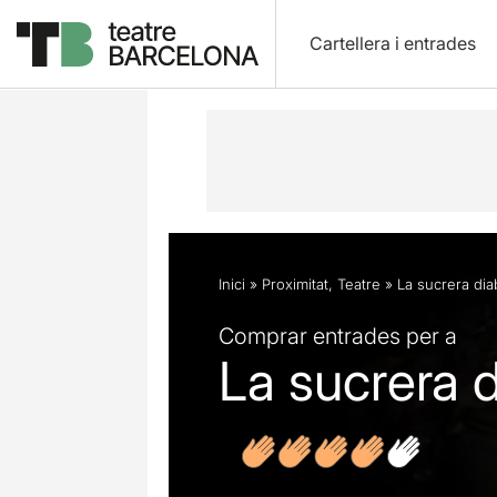
Cartellera i entrades
Descripció
Fitxa artística
Fotos i 
Inici
»
Proximitat
,
Teatre
»
La sucrera dia
Comprar entrades per a
La sucrera 