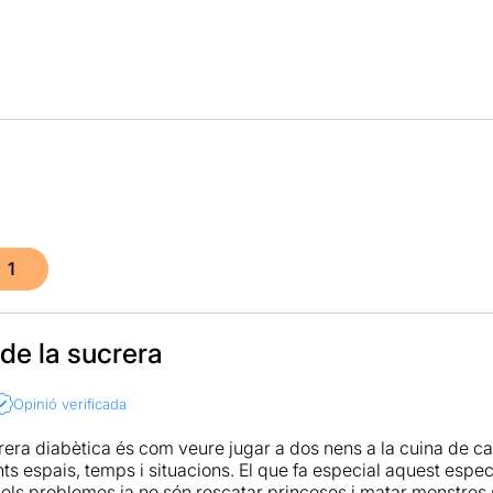
1
de la sucrera
Opinió verificada
rera diabètica és com veure jugar a dos nens a la cuina de c
ts espais, temps i situacions. El que fa especial aquest espec
i els problemes ja no són rescatar princeses i matar monstres 