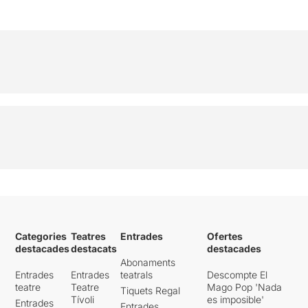
Categories
Teatres
Entrades
Ofertes
destacades
destacats
destacades
Abonaments
Entrades
Entrades
teatrals
Descompte El
teatre
Teatre
Mago Pop 'Nada
Tiquets Regal
Tívoli
es imposible'
Entrades
Entrades