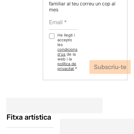
familiar al teu correu un cop al
mes
He llegit i
accepto
les
condicions
d'ús
de la
web i la
política de
privacitat
.
*
Fitxa artística