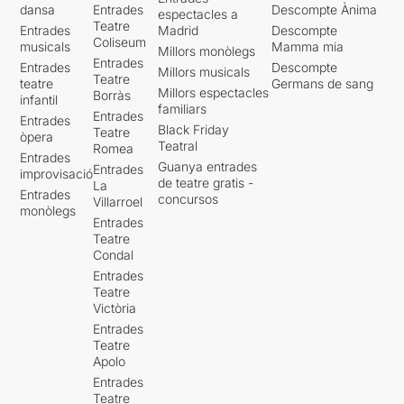
dansa
Entrades
Descompte Ànima
espectacles a
Teatre
Entrades
Madrid
Descompte
Coliseum
musicals
Mamma mia
Millors monòlegs
Entrades
Entrades
Descompte
Millors musicals
Teatre
teatre
Germans de sang
Millors espectacles
Borràs
infantil
familiars
Entrades
Entrades
Black Friday
Teatre
òpera
Teatral
Romea
Entrades
Guanya entrades
Entrades
improvisació
de teatre gratis -
La
Entrades
concursos
Villarroel
monòlegs
Entrades
Teatre
Condal
Entrades
Teatre
Victòria
Entrades
Teatre
Apolo
Entrades
Teatre