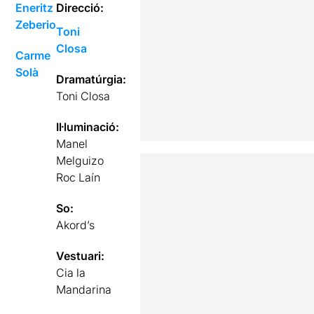
Eneritz
Direcció:
Zeberio
Toni
Closa
Carme
Solà
Dramatúrgia:
Toni Closa
Il·luminació:
Manel
Melguizo
Roc Laín
So:
Akord’s
Vestuari:
Cia la
Mandarina