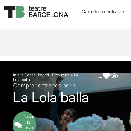
Cartellera i entrades
Descripció
Fitxa artística
Fotos i vídeos
Inici
»
Dansa
,
Infantil
,
Proximitat
»
La
Lola balla
Comprar entrades per a
La Lola balla
Deixa
la
teva