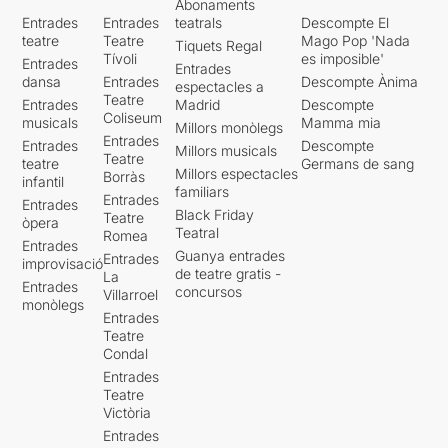
Abonaments
Entrades
Entrades
teatrals
Descompte El
teatre
Teatre
Mago Pop 'Nada
Tiquets Regal
Tívoli
es imposible'
Entrades
Entrades
dansa
Entrades
Descompte Ànima
espectacles a
Teatre
Entrades
Madrid
Descompte
Coliseum
musicals
Mamma mia
Millors monòlegs
Entrades
Entrades
Descompte
Millors musicals
Teatre
teatre
Germans de sang
Millors espectacles
Borràs
infantil
familiars
Entrades
Entrades
Black Friday
Teatre
òpera
Teatral
Romea
Entrades
Guanya entrades
Entrades
improvisació
de teatre gratis -
La
Entrades
concursos
Villarroel
monòlegs
Entrades
Teatre
Condal
Entrades
Teatre
Victòria
Entrades