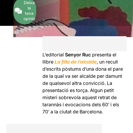
Deixa
la
teva
opinió
L’editorial
Senyor Ruc
presenta el
llibre
La filla de l’alcalde
, un recull
d’escrits pòstums d’una dona el pare
de la qual va ser alcalde per damunt
de qualsevol altra convicció. La
presentació es torça. Algun petit
misteri sobrevola aquest retrat de
tarannàs i evocacions dels 60’ i els
70’ a la ciutat de Barcelona.