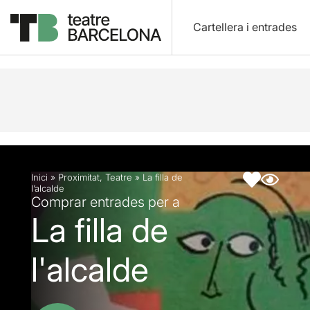
Cartellera i entrades
Descripció
Fitxa artística
Inici
»
Proximitat
,
Teatre
»
La filla de
l’alcalde
Comprar entrades per a
La filla de
l'alcalde