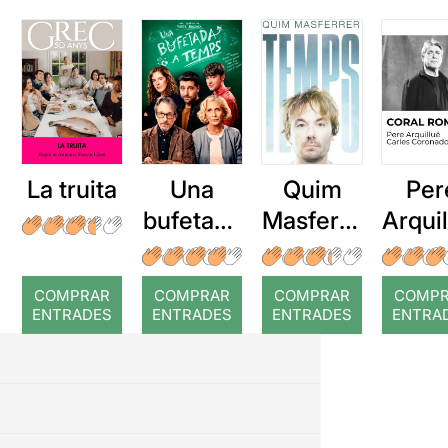
La truita
Una
Quim
Per
bufetada
Masferre
Arqui
a temps
r: Temps
: Cor
romp
COMPRAR
COMPRAR
COMPRAR
COMP
ENTRADES
ENTRADES
ENTRADES
ENTRA