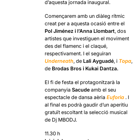
d’aquesta jornada inaugural.
Començarem amb un diàleg rítmic
creat per a aquesta ocasió entre el
Pol Jiménez i l’Anna Llombart
, dos
artistes que investiguen el moviment
des del flamenc i el claqué,
respectivament. I el seguiran
Underneath
, de
Lali Ayguadé
, i
Topa
,
de
Brodas Bros i Kukai Dantza.
El fi de festa el protagonitzarà la
companyia
Sacude
amb el seu
espectacle de dansa aèria
Euforia
. I
al final es podrà gaudir d’un aperitiu
gratuït escoltant la selecció musical
de Dj MBODJ.
11.30 h