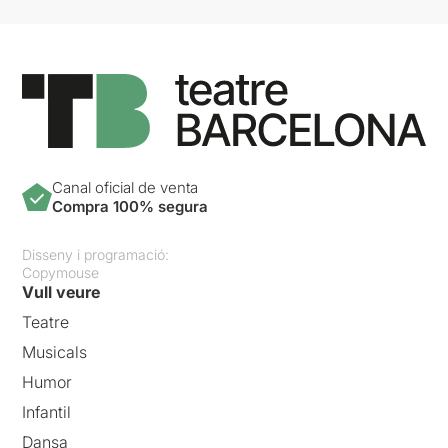
Canal oficial de venta
Compra 100% segura
Disseny i programació:
Copymouse
Vull veure
Teatre
Musicals
Humor
Infantil
Dansa