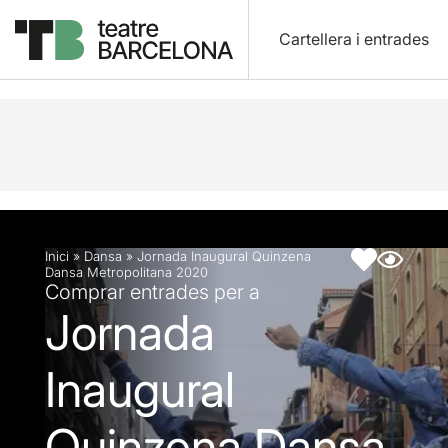
Cartellera i entrades
Descripció
Fitxa artística
Fotos i vídeos
Inici
»
Dansa
»
Jornada Inaugural Quinzena
Dansa Metropolitana 2020
Comprar entrades per a
Jornada
Inaugural
Quinzena Dansa