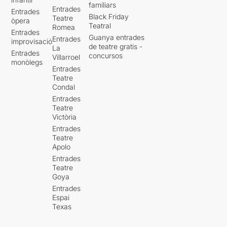
familiars
Entrades
Entrades
Black Friday
Teatre
òpera
Teatral
Romea
Entrades
Guanya entrades
Entrades
improvisació
de teatre gratis -
La
Entrades
concursos
Villarroel
monòlegs
Entrades
Teatre
Condal
Entrades
Teatre
Victòria
Entrades
Teatre
Apolo
Entrades
Teatre
Goya
Entrades
Espai
Texas