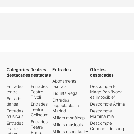
Categories
Teatres
Entrades
Ofertes
destacades
destacats
destacades
Abonaments
Entrades
Entrades
teatrals
Descompte El
teatre
Teatre
Mago Pop 'Nada
Tiquets Regal
Tívoli
es imposible'
Entrades
Entrades
dansa
Entrades
Descompte Ànima
espectacles a
Teatre
Entrades
Madrid
Descompte
Coliseum
musicals
Mamma mia
Millors monòlegs
Entrades
Entrades
Descompte
Millors musicals
Teatre
teatre
Germans de sang
Millors espectacles
Borràs
infantil