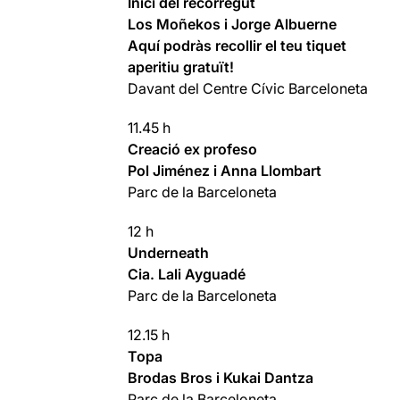
Inici del recorregut
Los Moñekos i Jorge Albuerne
Aquí podràs recollir el teu tiquet
aperitiu gratuït!
Davant del Centre Cívic Barceloneta
11.45 h
Creació ex profeso
Pol Jiménez i Anna Llombart
Parc de la Barceloneta
12 h
Underneath
Cia. Lali Ayguadé
Parc de la Barceloneta
12.15 h
Topa
Brodas Bros i Kukai Dantza
Parc de la Barceloneta