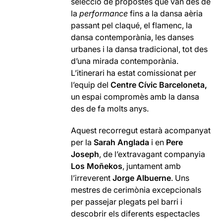
selecció de propostes que van des de
la
performance
fins a la dansa aèria
passant pel claqué, el flamenc, la
dansa contemporània, les danses
urbanes i la dansa tradicional, tot des
d’una mirada contemporània.
L’itinerari ha estat comissionat per
l’equip del
Centre Cívic Barceloneta,
un espai compromès amb la dansa
des de fa molts anys.
Aquest recorregut estarà acompanyat
per la
Sarah Anglada
i en
Pere
Joseph
, de l’extravagant companyia
Los Moñekos
, juntament amb
l’irreverent
Jorge Albuerne
. Uns
mestres de cerimònia excepcionals
per passejar plegats pel barri i
descobrir els diferents espectacles