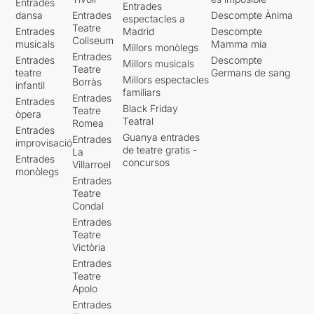
Entrades
Entrades
dansa
Entrades
Descompte Ànima
espectacles a
Teatre
Entrades
Madrid
Descompte
Coliseum
musicals
Mamma mia
Millors monòlegs
Entrades
Entrades
Descompte
Millors musicals
Teatre
teatre
Germans de sang
Millors espectacles
Borràs
infantil
familiars
Entrades
Entrades
Black Friday
Teatre
òpera
Teatral
Romea
Entrades
Guanya entrades
Entrades
improvisació
de teatre gratis -
La
Entrades
concursos
Villarroel
monòlegs
Entrades
Teatre
Condal
Entrades
Teatre
Victòria
Entrades
Teatre
Apolo
Entrades