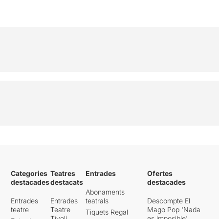
Categories
Teatres
Entrades
Ofertes
destacades
destacats
destacades
Abonaments
Entrades
Entrades
teatrals
Descompte El
teatre
Teatre
Mago Pop 'Nada
Tiquets Regal
Tívoli
es imposible'