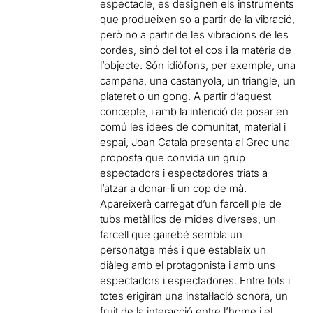
espectacle, es designen els instruments
que produeixen so a partir de la vibració,
però no a partir de les vibracions de les
cordes, sinó del tot el cos i la matèria de
l’objecte. Són idiòfons, per exemple, una
campana, una castanyola, un triangle, un
plateret o un gong. A partir d’aquest
concepte, i amb la intenció de posar en
comú les idees de comunitat, material i
espai, Joan Català presenta al Grec una
proposta que convida un grup
espectadors i espectadores triats a
l’atzar a donar-li un cop de mà.
Apareixerà carregat d’un farcell ple de
tubs metàl·lics de mides diverses, un
farcell que gairebé sembla un
personatge més i que estableix un
diàleg amb el protagonista i amb uns
espectadors i espectadores. Entre tots i
totes erigiran una instal·lació sonora, un
fruit de la interacció entre l’home i el