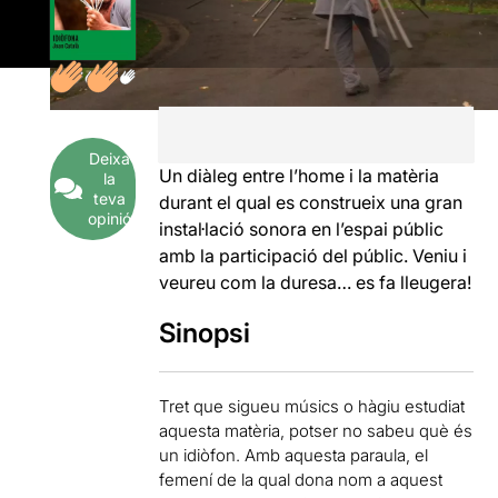
Deixa
Un diàleg entre l’home i la matèria
la
teva
durant el qual es construeix una gran
opinió
instal·lació sonora en l’espai públic
amb la participació del públic. Veniu i
veureu com la duresa… es fa lleugera!
Sinopsi
Tret que sigueu músics o hàgiu estudiat
aquesta matèria, potser no sabeu què és
un idiòfon. Amb aquesta paraula, el
femení de la qual dona nom a aquest