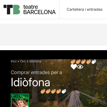
Cartellera i entrades
Descripció
Fitxa artística
Fotos i vídeos
Inici
»
Circ
»
Idiòfona
Comprar entrades per a
Idiòfona