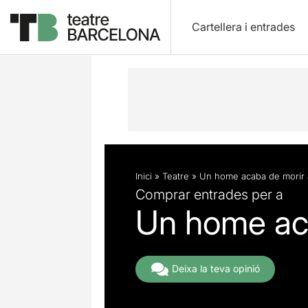
Cartellera i entrades
Descripció
Fitxa artística
Inici
»
Teatre
»
Un home acaba de morir a
Comprar entrades per a
Un home aca
Deixa la teva opinió