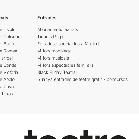
cats
Entrades
e Tívoli
Abonaments teatrals
re Coliseum
Tiquets Regal
e Borràs
Entrades espectacles a Madrid
re Romea
Millors monòlegs
larroel
Millors musicals
re Condal
Millors espectacles familiars
e Victòria
Black Friday Teatral
e Apolo
Guanya entrades de teatre gratis - concursos
re Goya
i Texas