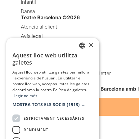
Infantil
Dansa
Teatre Barcelona ©2026
Atenció al client
Avís legal
×
Política de privacitat
Aquest lloc web utilitza
Política de cookies
CATALAN
galetes
Condicions d’ús
SPANISH
Aquest lloc web utilitza galetes per millorar
Comunicacions comercials i Newsletter
l'experiència de l'usuari. En utilitzar el
Anuncia’t
nostre lloc web, accepteu totes les galetes
Vull rebre la newsletter de Teatre Barcelona amb 
d’acord amb la nostra Política de galetes.
Llegir-ne més
MOSTRA TOTS ELS SOCIS
(1913) →
ESTRICTAMENT NECESSÀRIES
RENDIMENT