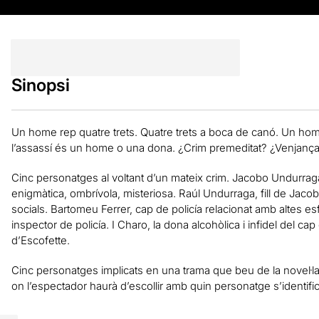
Sinopsi
Un home rep quatre trets. Quatre trets a boca de canó. Un home
l’assassí és un home o una dona. ¿Crim premeditat? ¿Venjança
Cinc personatges al voltant d’un mateix crim. Jacobo Undurraga
enigmàtica, ombrívola, misteriosa. Raúl Undurraga, fill de Jaco
socials. Bartomeu Ferrer, cap de policía relacionat amb altes esfe
inspector de policía. I Charo, la dona alcohòlica i infidel del c
d’Escofette.
Cinc personatges implicats en una trama que beu de la novel·l
on l’espectador haurà d’escollir amb quin personatge s’identific