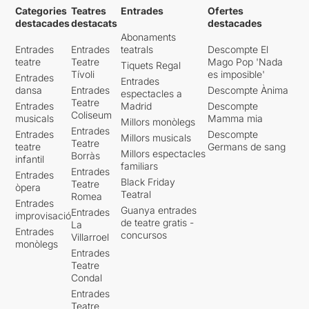
Categories
Teatres
Entrades
Ofertes
destacades
destacats
destacades
Abonaments
Entrades
Entrades
teatrals
Descompte El
teatre
Teatre
Mago Pop 'Nada
Tiquets Regal
Tívoli
es imposible'
Entrades
Entrades
dansa
Entrades
Descompte Ànima
espectacles a
Teatre
Entrades
Madrid
Descompte
Coliseum
musicals
Mamma mia
Millors monòlegs
Entrades
Entrades
Descompte
Millors musicals
Teatre
teatre
Germans de sang
Millors espectacles
Borràs
infantil
familiars
Entrades
Entrades
Black Friday
Teatre
òpera
Teatral
Romea
Entrades
Guanya entrades
Entrades
improvisació
de teatre gratis -
La
Entrades
concursos
Villarroel
monòlegs
Entrades
Teatre
Condal
Entrades
Teatre