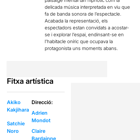
paisatge mental tan hipnòtic com la
delicada música interpretada en viu que
fa de banda sonora de l’espectacle.
Acabada la representació, els
espectadors estan convidats a acostar-
se i explorar l’espai, endinsant-se en
l’habitacle oníric que ocupava la
protagonista uns moments abans.
Fitxa artística
Akiko
Direcció:
Kakjihara
Adrien
Mondot
Satchie
Noro
Claire
Bardainne