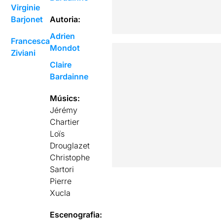
Virginie
Barjonet
Autoria:
Adrien
Francesca
Mondot
Ziviani
Claire
Bardainne
Músics:
Jérémy
Chartier
Loïs
Drouglazet
Christophe
Sartori
Pierre
Xucla
Escenografia: