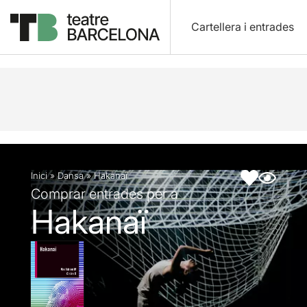
Cartellera i entrades
Descripció
Fitxa artística
Inici
»
Dansa
»
Hakanaï
Comprar entrades per a
Hakanaï