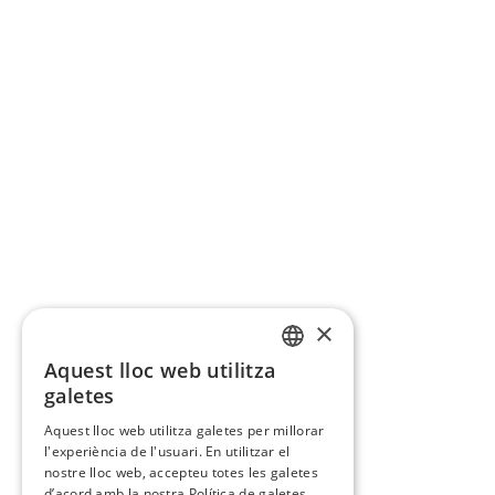
×
Aquest lloc web utilitza
CATALAN
galetes
SPANISH
Aquest lloc web utilitza galetes per millorar
l'experiència de l'usuari. En utilitzar el
nostre lloc web, accepteu totes les galetes
d’acord amb la nostra Política de galetes.