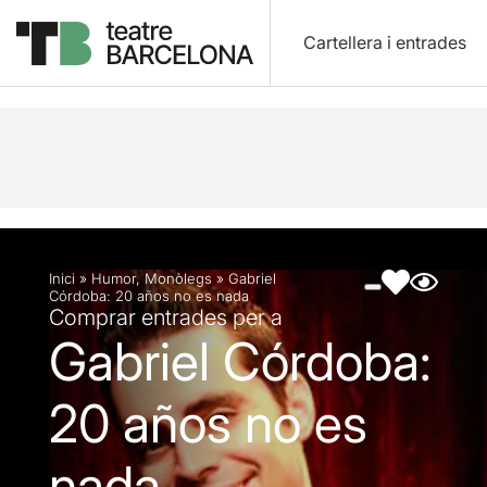
Cartellera i entrades
Descripció
Fitxa artística
Fotos i vídeos
Inici
»
Humor
,
Monòlegs
»
Gabriel
Córdoba: 20 años no es nada
Comprar entrades per a
Gabriel Córdoba:
20 años no es
nada