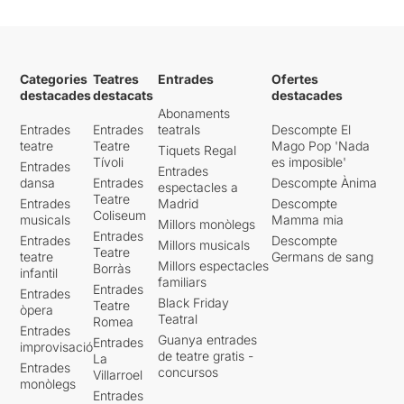
Categories
Teatres
Entrades
Ofertes
destacades
destacats
destacades
Abonaments
Entrades
Entrades
teatrals
Descompte El
teatre
Teatre
Mago Pop 'Nada
Tiquets Regal
Tívoli
es imposible'
Entrades
Entrades
dansa
Entrades
Descompte Ànima
espectacles a
Teatre
Entrades
Madrid
Descompte
Coliseum
musicals
Mamma mia
Millors monòlegs
Entrades
Entrades
Descompte
Millors musicals
Teatre
teatre
Germans de sang
Millors espectacles
Borràs
infantil
familiars
Entrades
Entrades
Black Friday
Teatre
òpera
Teatral
Romea
Entrades
Guanya entrades
Entrades
improvisació
de teatre gratis -
La
Entrades
concursos
Villarroel
monòlegs
Entrades