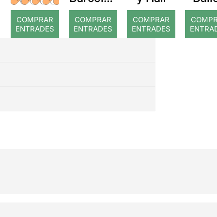
a: Rojos
Alícia
COMPRAR
COMPRAR
COMPRAR
COMP
país
ENTRADES
ENTRADES
ENTRADES
ENTRA
le
merav
es