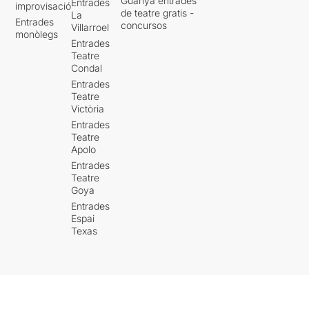
Guanya entrades
Entrades
improvisació
de teatre gratis -
La
Entrades
concursos
Villarroel
monòlegs
Entrades
Teatre
Condal
Entrades
Teatre
Victòria
Entrades
Teatre
Apolo
Entrades
Teatre
Goya
Entrades
Espai
Texas