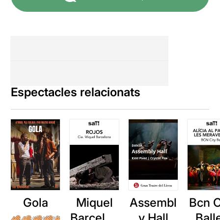
Espectacles relacionats
Gola
Miquel
Assembl
Bcn C
Barcelon
y Hall
Balle