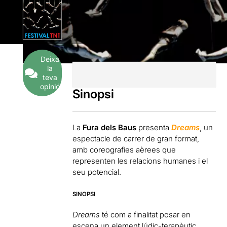
Deixa
la
teva
opinió
Sinopsi
La
Fura dels Baus
presenta
Dreams
, un
espectacle de carrer de gran format,
amb coreografies aèrees que
representen les relacions humanes i el
seu potencial.
SINOPSI
Dreams
té com a finalitat posar en
escena un element lúdic-terapèutic