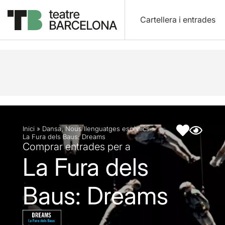
Cartellera i entrades
Descripció
Fitxa artística
Inici
»
Dansa
,
Nous llenguatges escènics
»
La Fura dels Baus: Dreams
Comprar entrades per a
La Fura dels
Baus: Dreams