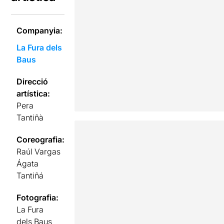
Companyia:
La Fura dels
Baus
Direcció
artística:
Pera
Tantiñà
Coreografia:
Raúl Vargas
Ágata
Tantiñá
Fotografia:
La Fura
dels Baus