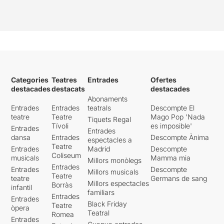
Categories
Teatres
Entrades
Ofertes
destacades
destacats
destacades
Abonaments
Entrades
Entrades
teatrals
Descompte El
teatre
Teatre
Mago Pop 'Nada
Tiquets Regal
Tívoli
es imposible'
Entrades
Entrades
dansa
Entrades
Descompte Ànima
espectacles a
Teatre
Entrades
Madrid
Descompte
Coliseum
musicals
Mamma mia
Millors monòlegs
Entrades
Entrades
Descompte
Millors musicals
Teatre
teatre
Germans de sang
Millors espectacles
Borràs
infantil
familiars
Entrades
Entrades
Black Friday
Teatre
òpera
Teatral
Romea
Entrades