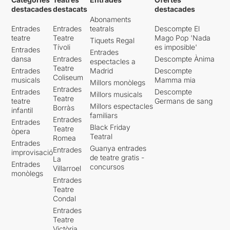
destacades
destacats
destacades
Abonaments
Entrades
Entrades
teatrals
Descompte El
teatre
Teatre
Mago Pop 'Nada
Tiquets Regal
Tívoli
es imposible'
Entrades
Entrades
dansa
Entrades
Descompte Ànima
espectacles a
Teatre
Entrades
Madrid
Descompte
Coliseum
musicals
Mamma mia
Millors monòlegs
Entrades
Entrades
Descompte
Millors musicals
Teatre
teatre
Germans de sang
Millors espectacles
Borràs
infantil
familiars
Entrades
Entrades
Black Friday
Teatre
òpera
Teatral
Romea
Entrades
Guanya entrades
Entrades
improvisació
de teatre gratis -
La
Entrades
concursos
Villarroel
monòlegs
Entrades
Teatre
Condal
Entrades
Teatre
Victòria