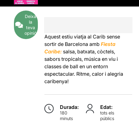
Deixa
la
teva
opinió
Aquest estiu viatja al Carib sense
sortir de Barcelona amb
Fiesta
Caribe:
salsa, batxata, còctels,
sabors tropicals, música en viu i
classes de ball en un entorn
espectacular. Ritme, calor i alegria
caribenya!
Durada:
Edat:
180
tots els
minuts
públics