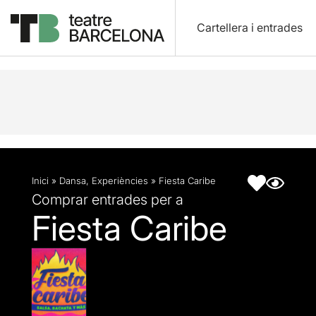
Cartellera i entrades
Descripció
Fitxa artística
Inici
»
Dansa
,
Experiències
»
Fiesta Caribe
Comprar entrades per a
Fiesta Caribe