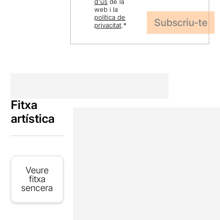
d'ús
de la
web i la
política de
privacitat
.
*
Fitxa
artística
Veure
fitxa
sencera