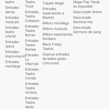
teatre
Teatre
Mago Pop 'Nada
Tiquets Regal
Tívoli
es imposible'
Entrades
Entrades
dansa
Entrades
Descompte Ànima
espectacles a
Teatre
Entrades
Madrid
Descompte
Coliseum
musicals
Mamma mia
Millors monòlegs
Entrades
Entrades
Descompte
Millors musicals
Teatre
teatre
Germans de sang
Millors espectacles
Borràs
infantil
familiars
Entrades
Entrades
Black Friday
Teatre
òpera
Teatral
Romea
Entrades
Guanya entrades
Entrades
improvisació
de teatre gratis -
La
Entrades
concursos
Villarroel
monòlegs
Entrades
Teatre
Condal
Entrades
Teatre
Victòria
Entrades
Teatre
Apolo