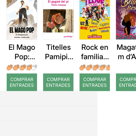
El Mago
Titelles
Rock en
Maga
Pop:
Pamipip
familia: I
m d’A
Nada es
a: El
love
La Bel
imposibl
gegant
Rock &
la Bè
COMPRAR
COMPRAR
COMPRAR
COMP
e
del pi
Roll
ENTRADES
ENTRADES
ENTRADES
ENTRA