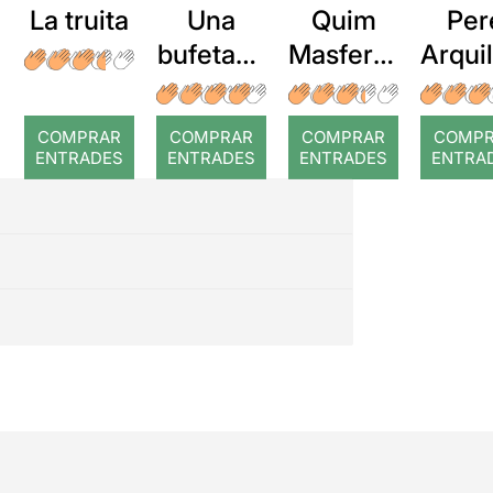
La truita
Una
Quim
Per
bufetada
Masferre
Arqui
a temps
r: Temps
: Cor
romp
COMPRAR
COMPRAR
COMPRAR
COMP
ENTRADES
ENTRADES
ENTRADES
ENTRA