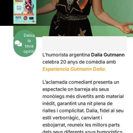
Deixa
la
teva
opinió
L’humorista argentina
Dalia Gutmann
celebra 20 anys de comèdia amb
Experiencia Gutmann Dalia.
L’aclamada comediant presenta un
espectacle on barreja els seus
monòlegs més divertits amb material
inèdit, garantint una nit plena de
rialles i complicitat. Dalia, fidel al seu
estil verborràgic, canviant i
esbojarrat, reuneix les millors parts
dels seus diferents xous humorístics