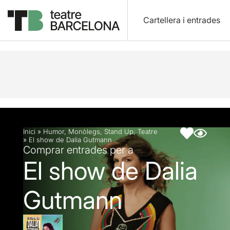
Cartellera i entrades
Descripció
Fitxa artística
Inici
»
Humor
,
Monòlegs
,
Stand Up
,
Teatre
»
El show de Dalia Gutmann
Comprar entrades per a
El show de Dalia
Gutmann