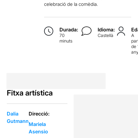
celebració de la comèdia.
Durada:
Idioma:
Ed
70
Castellà
A
minuts
par
de 
an
Fitxa artística
Dalia
Direcció:
Gutmann
Mariela
Asensio