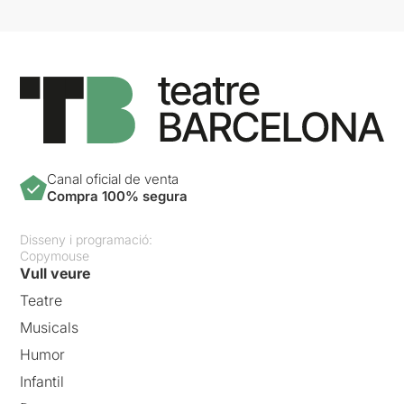
Canal oficial de venta
Compra 100% segura
Disseny i programació:
Copymouse
Vull veure
Teatre
Musicals
Humor
Infantil