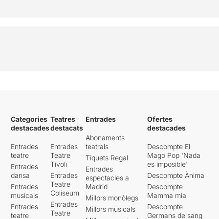
Categories
Teatres
Entrades
Ofertes
destacades
destacats
destacades
Abonaments
Entrades
Entrades
teatrals
Descompte El
teatre
Teatre
Mago Pop 'Nada
Tiquets Regal
Tívoli
es imposible'
Entrades
Entrades
dansa
Entrades
Descompte Ànima
espectacles a
Teatre
Entrades
Madrid
Descompte
Coliseum
musicals
Mamma mia
Millors monòlegs
Entrades
Entrades
Descompte
Millors musicals
Teatre
teatre
Germans de sang