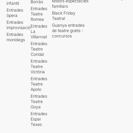
Millors espectacles
Borràs
infantil
familiars
Entrades
Entrades
Black Friday
Teatre
òpera
Teatral
Romea
Entrades
Guanya entrades
Entrades
improvisació
de teatre gratis -
La
Entrades
concursos
Villarroel
monòlegs
Entrades
Teatre
Condal
Entrades
Teatre
Victòria
Entrades
Teatre
Apolo
Entrades
Teatre
Goya
Entrades
Espai
Texas