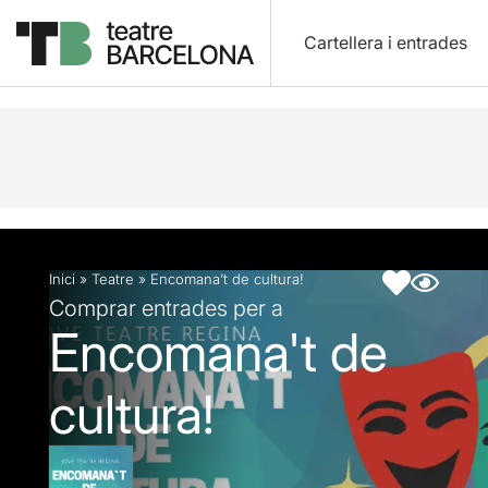
Cartellera i entrades
Descripció
Fitxa artística
Inici
»
Teatre
»
Encomana’t de cultura!
Comprar entrades per a
Encomana't de
cultura!