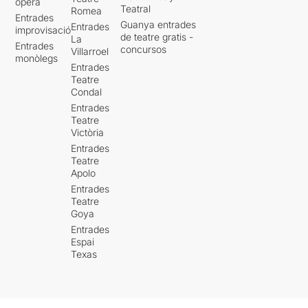
òpera
Teatral
Romea
Entrades
Guanya entrades
Entrades
improvisació
de teatre gratis -
La
Entrades
concursos
Villarroel
monòlegs
Entrades
Teatre
Condal
Entrades
Teatre
Victòria
Entrades
Teatre
Apolo
Entrades
Teatre
Goya
Entrades
Espai
Texas