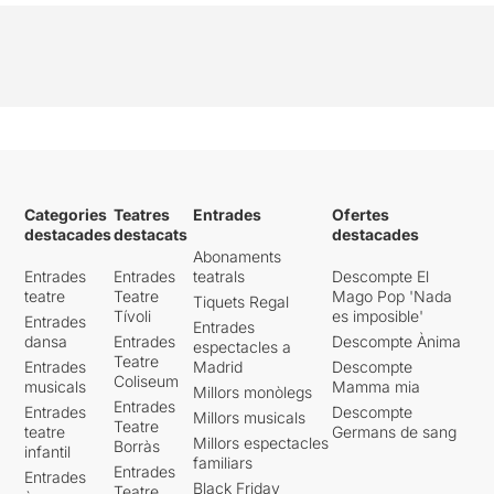
Categories
Teatres
Entrades
Ofertes
destacades
destacats
destacades
Abonaments
Entrades
Entrades
teatrals
Descompte El
teatre
Teatre
Mago Pop 'Nada
Tiquets Regal
Tívoli
es imposible'
Entrades
Entrades
dansa
Entrades
Descompte Ànima
espectacles a
Teatre
Entrades
Madrid
Descompte
Coliseum
musicals
Mamma mia
Millors monòlegs
Entrades
Entrades
Descompte
Millors musicals
Teatre
teatre
Germans de sang
Millors espectacles
Borràs
infantil
familiars
Entrades
Entrades
Black Friday
Teatre