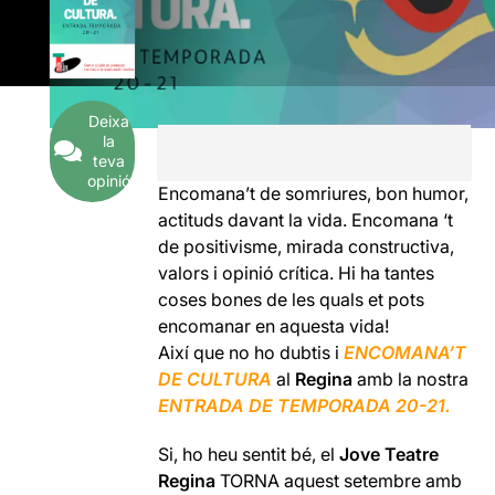
Deixa
la
teva
opinió
Encomana’t de somriures, bon humor,
actituds davant la vida. Encomana ‘t
de positivisme, mirada constructiva,
valors i opinió crítica. Hi ha tantes
coses bones de les quals et pots
encomanar en aquesta vida!
Així que no ho dubtis i
ENCOMANA’T
DE CULTURA
al
Regina
amb la nostra
ENTRADA DE TEMPORADA 20-21.
Si, ho heu sentit bé, el
Jove Teatre
Regina
TORNA aquest setembre amb