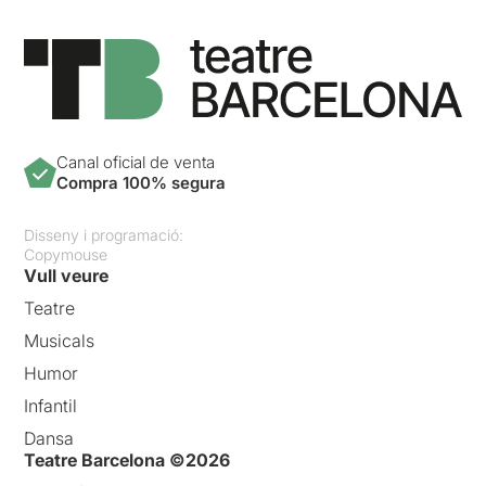
Canal oficial de venta
Compra 100% segura
Disseny i programació:
Copymouse
Vull veure
Teatre
Musicals
Humor
Infantil
Dansa
Teatre Barcelona ©2026